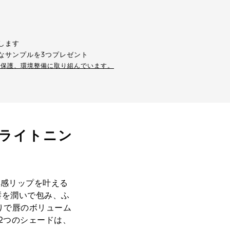
します
なサンプルを3つプレゼント
の保護、環境整備に取り組んでいます。
ブライトニン
明感リップを叶える
、唇を潤いで包み、ふ
りで唇のボリューム
2つのシェードは、