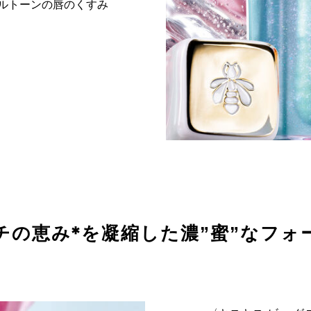
ルトーンの唇のくすみ
。
チの恵み*を凝縮した濃”蜜”なフォ