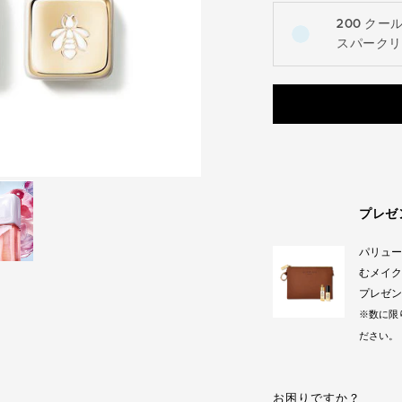
200 クー
open the dropdown me
スパークリ
プレゼ
パリュー
む​メイ
プレゼン
※数に限
ださい。
お困りですか？