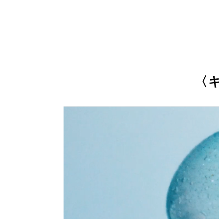
トー
心地よさにもこだ
独自開発のアプリ
〈
（¹ヒアルロン酸Na、
ル