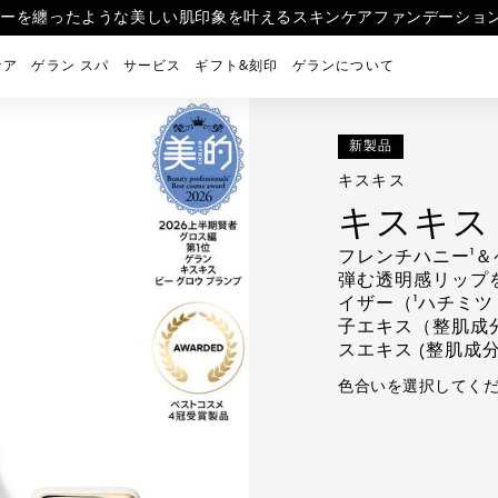
を税込33,000円以上ご購入のお客様へ、酷暑のダメージ肌をケアするコ
荷> ラール エ ラ マティエールを象徴する6つの香りのお試しサイズ
リーを纏ったような美しい肌印象を叶えるスキンケアファンデーション 
る
ケア
ゲラン スパ
サービス
ギフト&刻印
ゲランについて
新製品
キスキス
キスキス
フレンチハニー¹＆
弾む透明感リップ
イザー（¹ハチミツ
子エキス（整肌成
スエキス (整肌成分
色合いを選択してくだ