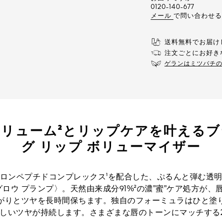
0120-140-677
メール
で問い合わせる
送料無料でお届け
注文ごとにお好き
ゲランはミツバチ
ボリューム²とリップケアを叶える
グ リップ ボリューマイザー
ロンペプチドコンプレックス¹を配合した、ぷるんと弾む透
グロウ プランプ〉。天然由来成分91%²の濃”蜜”ケア処方が
がりとツヤを長時間保ちます。独自のフォーミュラはひと塗
美しいツヤが持続します。さまざまな唇のトーンにマッチする