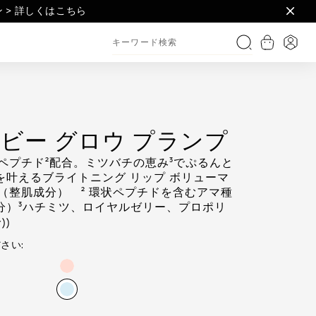
フレをプレゼント > 詳しくはこちら​
セット > 詳しくはこちら
> 詳しくはこちら​
ショッピ
ログ
検索
 ビー グロウ プランプ
ペプチド²配合。ミツバチの恵み³でぷるんと
を叶えるブライトニング リップ ボリューマ
（整肌成分） ² 環状ペプチドを含むアマ種
分）³ハチミツ、ロイヤルゼリー、プロポリ
))
さい: