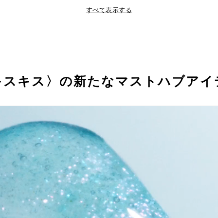
ンアップシマーの絶妙なきらめきが、唇の色味を美しく補正し
すべて表示する
わったテクスチャーは、使うたび、ほんのりとフレッシュな
す。
ケーターはハニースプーンに着想を得た形状で、唇に触れた
適な量を塗布できます。
キスキス〉の新たなマストハブアイ
セロリ種子エキス、アマ種子エキス、トリオレイン酸ソルビタン、トリ（カプリ
（整肌成分）²自然由来指数91%（水を含む）ISO16128準拠 ³メイクアップ効