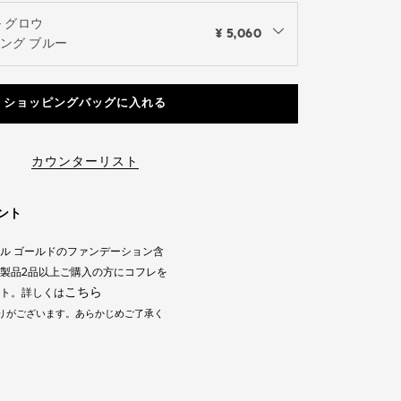
ル グロウ
¥ 5,060
nu to see the available colors / to choose a color
ング ブルー
ショッピングバッグに入れる
カウンターリスト
ント
ル ゴールドのファンデーション含
ク製品2品以上ご購入の方にコフレを
こちら
ト。詳しくは
りがございます。あらかじめご了承く