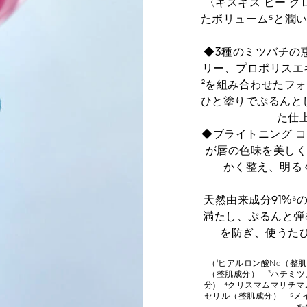
〈キスキス ビー 
たボリューム⁵と潤
◆3種のミツバチの
リー、プロポリスエ
²を組み合わせたフ
ひと塗りでぷるんと
た仕
◆ブライトニング 
が唇の色味を美しく
かく整え、明る
天然由来成分91%⁶
満たし、ぷるんと弾
を防ぎ、使うた
（¹ヒアルロン酸Na（整
（整肌成分） ³ハチミツ
分) ⁴クリスマムマリチ
セリル（整肌成分） ⁵メ