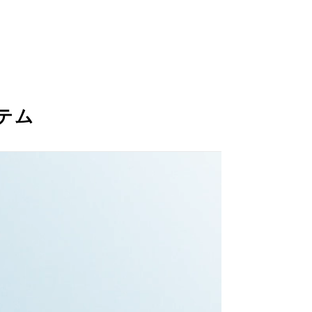
ます。
感覚で唇を満たしま
時にも心地よく、最
テム
ル／カプリン酸）グリセリ
果）