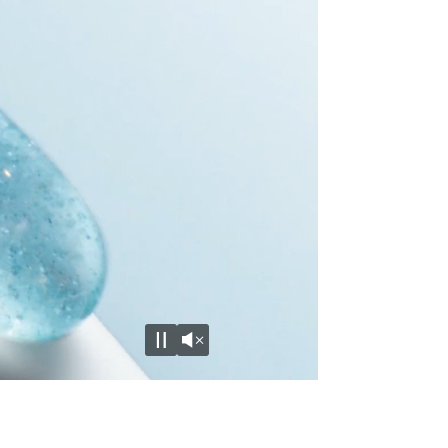
Unmute
Pause