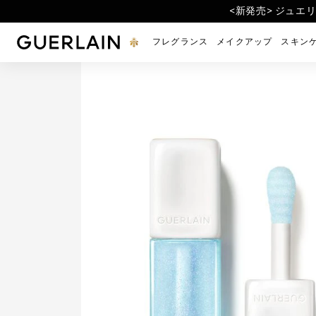
<期間限定> アベイユ ロイヤル製品
<公式オンライン限定再入
<新発売> ジュエ
ゲラン公式オンラインブティック - トップページに戻
フレグランス
メイクアップ
スキン