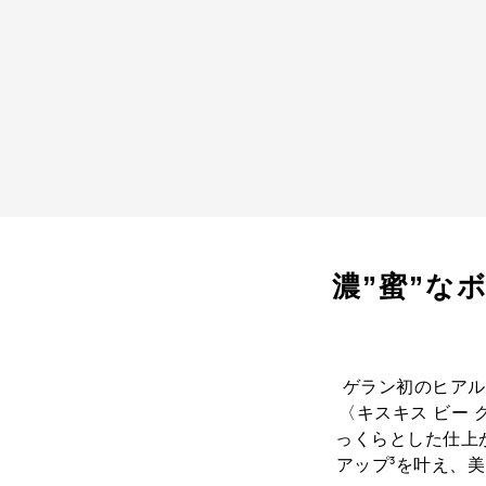
濃”蜜”な
ゲラン初のヒアル
〈キスキス ビー 
っくらとした仕上
アップ³を叶え、