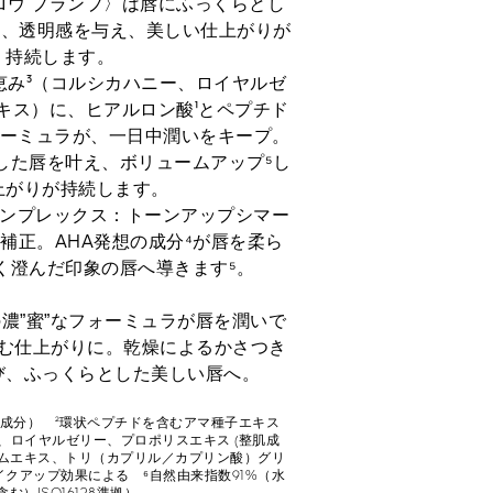
グロウ プランプ〉は唇にふっくらとし
い、透明感を与え、美しい仕上がりが
持続します。
恵み³（コルシカハニー、ロイヤルゼ
キス）に、ヒアルロン酸¹とペプチド
ォーミュラが、一日中潤いをキープ。
した唇を叶え、ボリュームアップ⁵し
上がりが持続します。
コンプレックス：トーンアップシマー
補正。AHA発想の成分⁴が唇を柔ら
く澄んだ印象の唇へ導きます⁵。
の濃”蜜”なフォーミュラが唇を潤いで
む仕上がりに。乾燥によるかさつき
び、ふっくらとした美しい唇へ。
肌成分） ²環状ペプチドを含むアマ種子エキス
、ロイヤルゼリー、プロポリスエキス (整肌成
マムエキス、トリ（カプリル／カプリン酸）グリ
イクアップ効果による ⁶自然由来指数91%（水