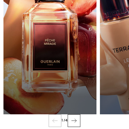
PARFUM
1
/
4