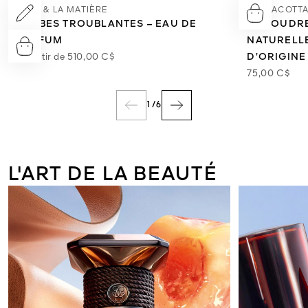
L'ART & LA MATIÈRE
TERRACOTTA
HERBES TROUBLANTES – EAU DE
LA POUDR
PARFUM
NATURELLE
A partir de
510,00 C$
D’ORIGINE
75,00 C$
1
/
6
L'ART DE LA BEAUTÉ