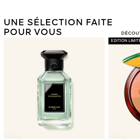
ÉDITION 
TERRACOTT
GL
UNE SÉLECTION FAITE
POUR VOUS
DÉCOU
EDITION LIMIT