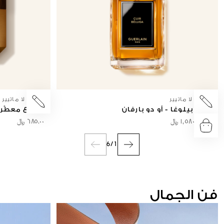
لار ايه لا ماتيير
لار إيه لا ماتيير
كوير بيلوغا - أو دو بارفان
شموع معطَّر
من
١,٥٨٠.٠٠ ﷼
٦٨٥.٠٠ ﷼
6
/
1
فن الجمال