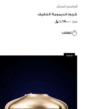
أوركيدي أمبريال
كريم الديمومة الخفيف
من
١,٦٩٠.٠٠ ﷼
للطلب
جديد