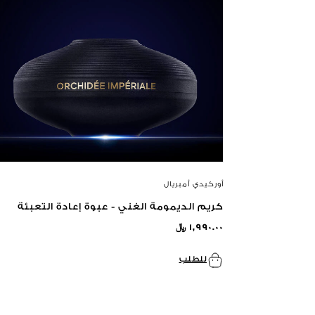
أوركيدي أمبريال
كريم الديمومة الغني - عبوة إعادة التعبئة
١,٩٩٠.٠٠ ﷼
للطلب