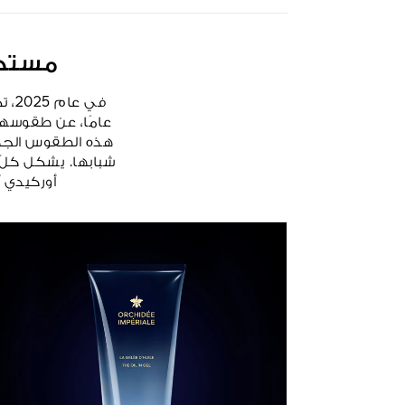
مستحض
عامًا، عن طقوسها 
هذه الطقوس الجديد
شبابها. يشكل كلٌ 
أوركيدي أ