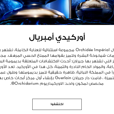
أوركيدي أمبريال
أوركيدي أمبريال Orchidée Impérial مجموعة استثنائية للعناية الكاملة
ات شيخوخة البشرة وتتميز بقوامها الممتع الحسي المرهف. م
ميز التي تشتهر بها جيرلان: أحدث الاكتشافات المتعلقة بديمومة الب
اغة، والمواد الخام النادرة والثمينة، كل هذا في الأوركيد. تعد الأو
راً في المملكة النباتية، ظاهرة حقيقية تتميز بديمومتها وطول عمرها
بإمكانياتها المتميزة ، قامت دار جيرلان Guerlain بإنشاء أول مرك
مخصص لمكون واحد: الاوركيداريوم Orchidarium®.
اكتشفوا