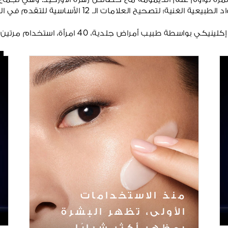
د ثمرة تواؤم علم الديمومة مع خصائص زهرة الأوركيد. وهي تجمع ب
لطبيعية الغنية؛ لتصحيح العلامات الـ 12 الأساسية للتقدم في السن¹.
نيكي بواسطة طبيب أمراض جلدية، 40 امرأة، استخدام مرتين يوميًا.
منذ الاستخدامات
الأولى، تظهر البشرة