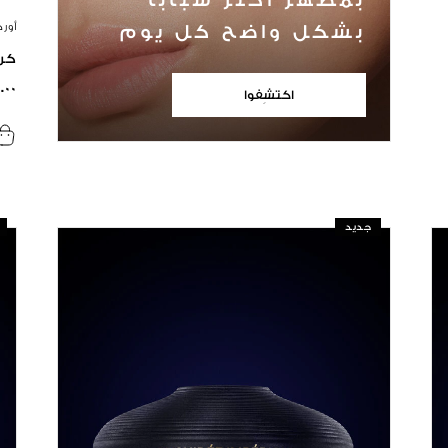
بمظهر أكثر شبابًا
أور
بشكل واضح كل يوم
كري
٠.٠٠
اكتشِفوا
جديد