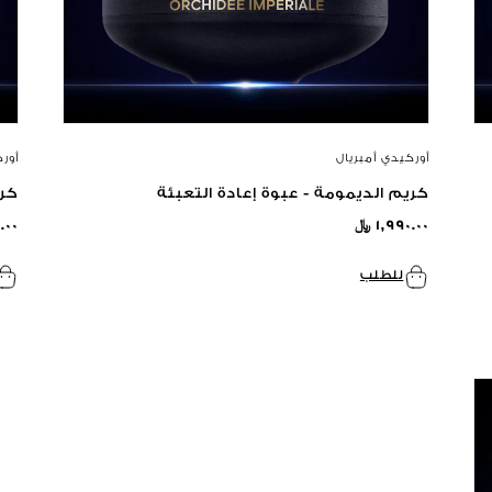
أوركيدي أمبريال
أور
كريم الديمومة - عبوة إعادة التعبئة
كري
١,٩٩٠.٠٠ ﷼
٠.٠٠
للطلب