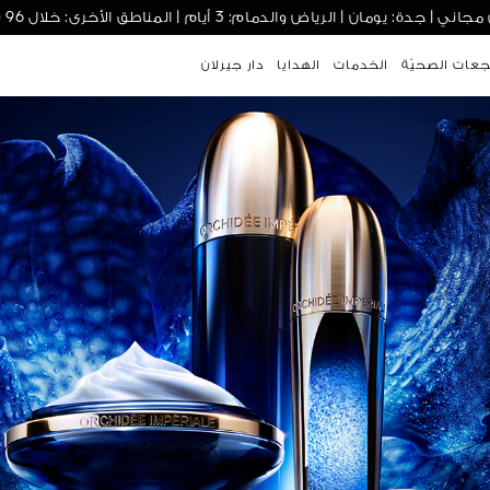
| جدة: يومان | الرياض والدمام: 3 أيام | المناطق الأخرى: خلال 96 ساعة
.تجربة تابي، متاحة الآن لجميع الطلبات
جعات الصحيّة
الخدمات
الهدايا
دار جيرلان