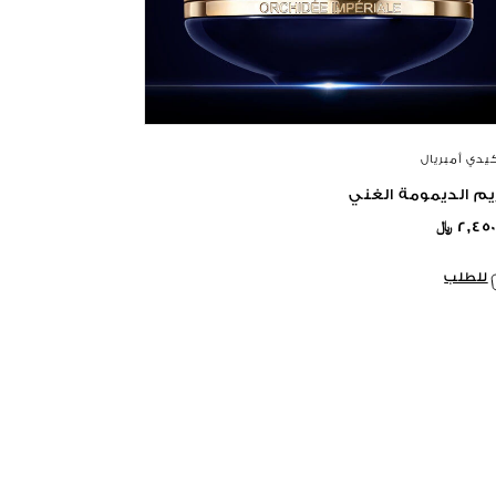
كيدي أمبريال
م الديمومة الغني
٢,٤٥ ﷼
للطلب