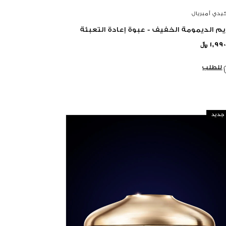
كيدي أمبريال
م الديمومة الخفيف - عبوة إعادة التعبئة
١,٩٩ ﷼
للطلب
جديد