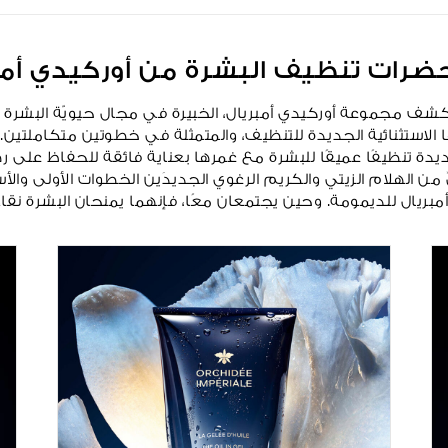
رات تنظيف البشرة من أوركيدي أمب
الاستثنائية الجديدة للتنظيف، والمتمثلة في خطوتين متكاملتين. لل
ة تنظيفًا عميقًا للبشرة مع غمرها بعناية فائقة للحفاظ على رط
من الهلام الزيتي والكريم الرغوي الجديدَين الخطوات الأولى و
مبريال للديمومة. وحين يجتمعان معًا، فإنهما يمنحان البشرة نقاء