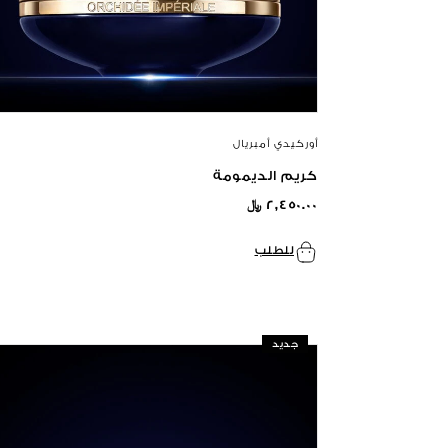
أوركيدي أمبريال
كريم الديمومة
٢,٤٥٠.٠٠ ﷼
للطلب
جديد