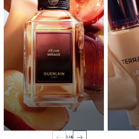
ZAPACHY
1
/
4