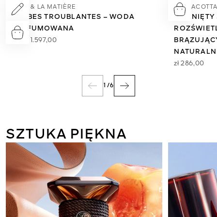
L'ART & LA MATIÈRE
TERRACOTTA
HERBES TROUBLANTES – WODA
MUŚNIĘTY
PERFUMOWANA
ROZŚWIET
Od
zł 1.597,00
BRĄZUJĄC
NATURALN
zł 286,00
1
/
6
SZTUKA PIĘKNA