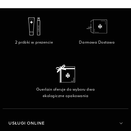
POSZUK
PREZE
ODKR
2 próbki w prezencie
Darmowa Dostawa
Guerlain oferuje do wyboru dwa
ekologiczne opakowania
USŁUGI ONLINE