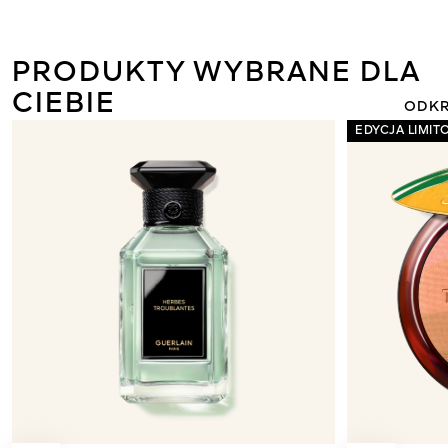
ORCHIDÉE I
NOWY KREM 
LIGHT 
PRODUKTY WYBRANE DLA
CIEBIE
ODKR
EDYCJA LIMI