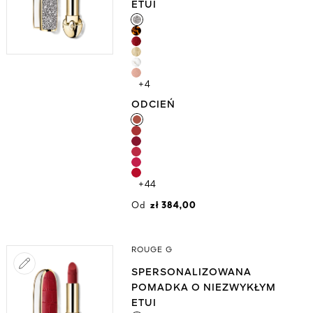
DZIAŁANIU PIELĘGNACYJNYM
ETUI
ETUI
+4
ODCIEŃ
ODCIEŃ
+44
Od
zł 384,00
ROUGE G
SPERSONALIZOWANA
POMADKA O NIEZWYKŁYM
DZIAŁANIU PIELĘGNACYJNYM
ETUI
ETUI