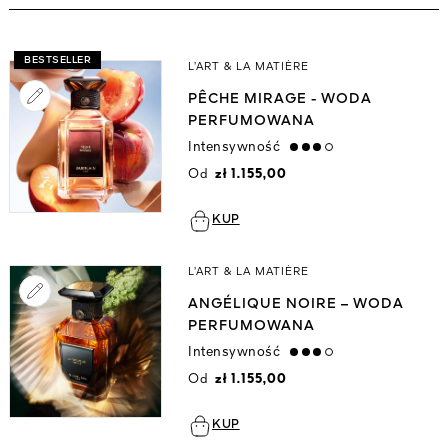
Zobacz wszystko
BESTSELLER
L’ART & LA MATIÈRE
PÊCHE MIRAGE - WODA
PERFUMOWANA
Intensywność
high
Od
zł 1.155,00
KUP
YWEGO
L’ART & LA MATIÈRE
I
ANGÉLIQUE NOIRE – WODA
PERFUMOWANA
Intensywność
high
Od
zł 1.155,00
KUP