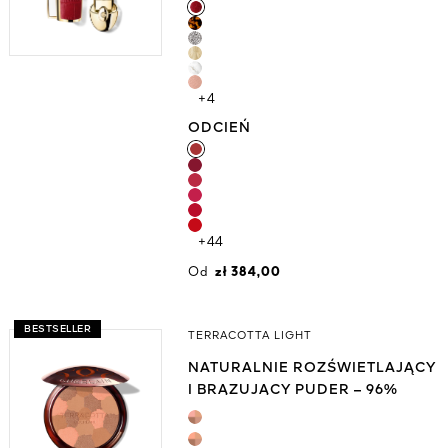
+4
ODCIEŃ
ODCIEŃ
+44
Od
zł 384,00
BESTSELLER
TERRACOTTA LIGHT
NATURALNIE ROZŚWIETLAJĄCY
I BRĄZUJĄCY PUDER – 96%
SKŁADNIKÓW POCHODZENIA
NATURALNEGO