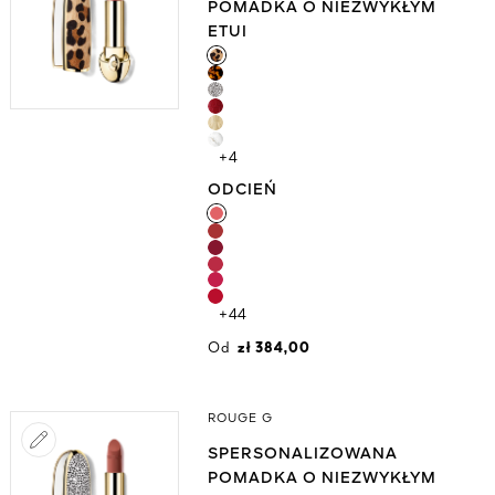
POMADKA O NIEZWYKŁYM
DZIAŁANIU PIELĘGNACYJNYM
ETUI
ETUI
+4
ODCIEŃ
ODCIEŃ
+44
Od
zł 384,00
ROUGE G
SPERSONALIZOWANA
POMADKA O NIEZWYKŁYM