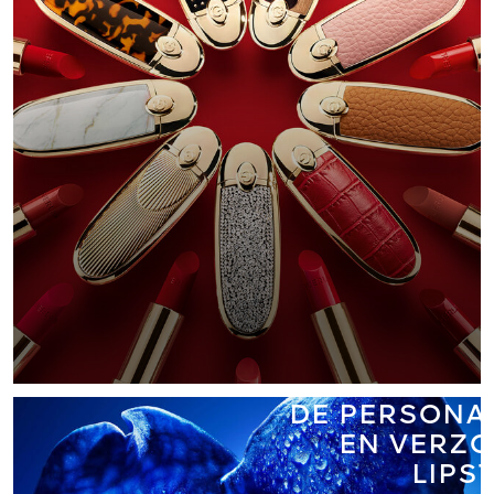
ROUG
DE PERSONA
EN VERZ
LIPS