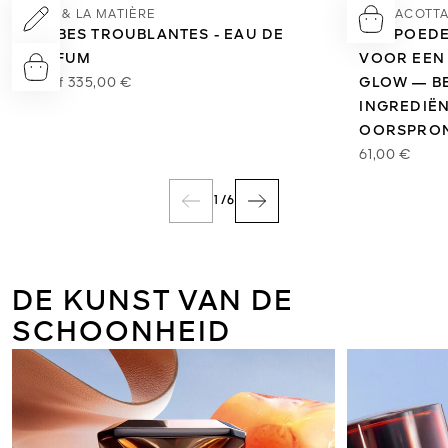
L’ART & LA MATIÈRE
TERRACOTTA
HERBES TROUBLANTES - EAU DE
HET POEDE
PARFUM
VOOR EEN
Vanaf
335,00 €
GLOW — BE
INGREDIËN
OORSPRO
61,00 €
1
/
6
DE KUNST VAN DE
SCHOONHEID