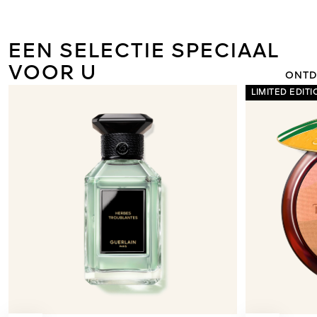
ORCHIDÉE I
DE NIEUWE 
LIGHT 
EEN SELECTIE SPECIAAL
VOOR U
ONTD
LIMITED EDITI