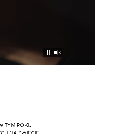
Unmute
Pause
 W TYM ROKU
YCH NA ŚWIECIE