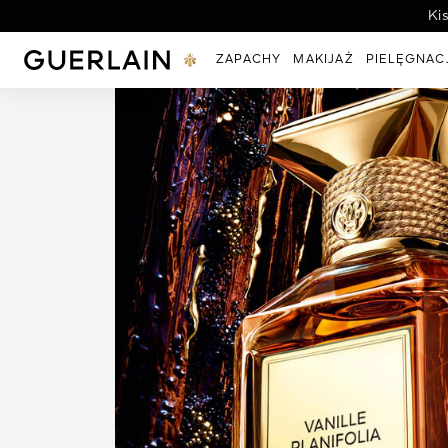
Ki
Guerlain - (Powrót do strony głównej)
ZAPACHY
MAKIJAŻ
PIELĘGNAC