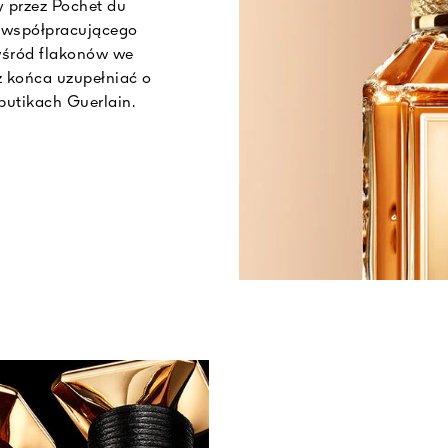
 przez Pochet du
t współpracującego
 wśród flakonów we
 końca uzupełniać o
utikach Guerlain.