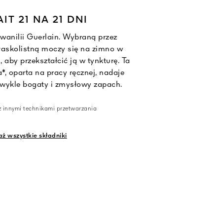
IT 21 NA 21 DNI
a wanilii Guerlain. Wybraną przez
płaskolistną moczy się na zimno w
, aby przekształcić ją w tynkturę. Ta
*, oparta na pracy ręcznej, nadaje
ezwykle bogaty i zmysłowy zapach.
z innymi technikami przetwarzania
ż wszystkie składniki