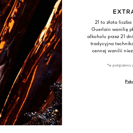
EXTRA
21 to złota liczb
Guerlain wanilię 
alkoholu przez 21 dni
tradycyjna technika
cennej wanilii ni
*w połączeniu 
Poka