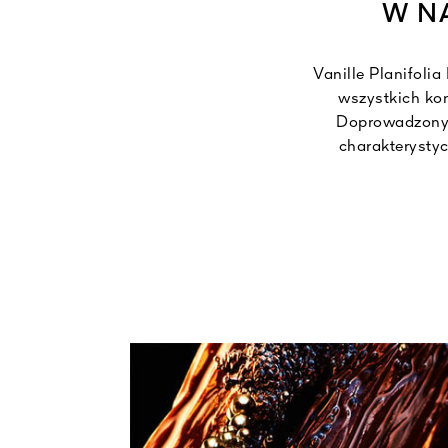
W N
Vanille Planifolia
wszystkich ko
Doprowadzony d
charakterysty
Perfumiarze Guer
otulają ją nuty 
Vanille Planif
ucieleśniają k
kultowej kompozy