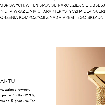
MBROWYCH. W TEN SPOSÓB NARODZIŁA SIĘ OBSESJ
NILII A WRAZ Z NIĄ CHARAKTERYSTYCZNĄ DLA GUER
ORZENIA KOMPOZYCJI Z NADMIAREM TEGO SKŁADNI
RAKTU
re, zainspirowany
quare Bottle (1870),
traits Signature. Ten