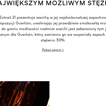
AJWIĘKSZYM MOŻLIWYM STĘŻ
 Extrait 21 prezentuje wanilię w jej najdoskonalszej zapach
mpozycji Guerlain, uwalniając jej prawdziwie smakowitą mo
o granic możliwości nadmiar wanilii jest zabarwiony tym 
cznym dla Guerlain, który zamienia go we wspaniały zapac
stężeniu 30%.
Pokaż więcej +
lain zwielokrotnili moc wanilii, podkreślając ją nutami ko
piżma i słynnej opopaniny, legendarnego akordu ambrowego
Guerlain.
olia Extrait 21 jest częścią kolekcji ekstraktów Les Extraits S
wintesencję kompozycji zapachowej Guerlain. Kolekcja oddaj
cji Domu, czyli Guerlinade, podkreślając sześć zawartych 
odkrywając złotą liczbę każdego z nich.