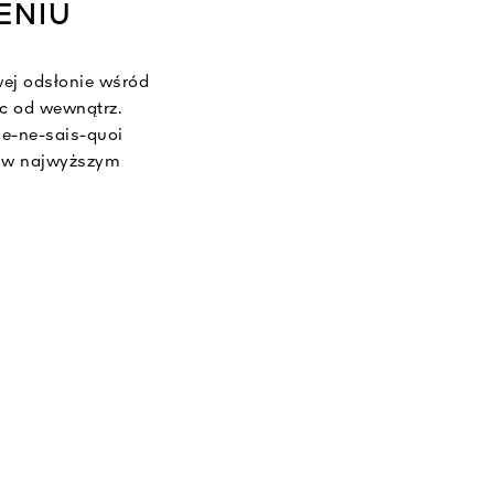
ENIU
owej odsłonie wśród
c od wewnątrz.
je-ne-sais-quoi
h w najwyższym
rzennymi. W bazie
 ukochanego przez
ignature, które
e hołd alchemii
w niej surowców i