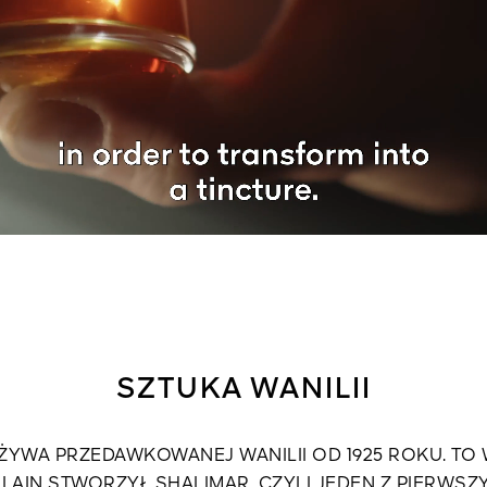
SZTUKA WANILII
ŻYWA PRZEDAWKOWANEJ WANILII OD 1925 ROKU. TO
AIN STWORZYŁ SHALIMAR, CZYLI JEDEN Z PIERWSZ