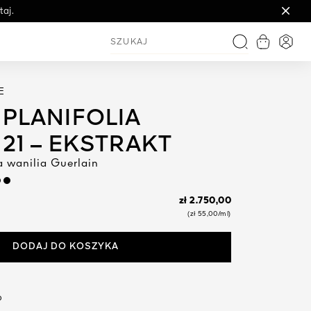
aj.
Zobacz ko
Logo
Szukaj
E
 PLANIFOLIA
 21 – EKSTRAKT
 wanilia Guerlain
zł 2.750,00
(zł 55,00/ml)
DODAJ DO KOSZYKA
?