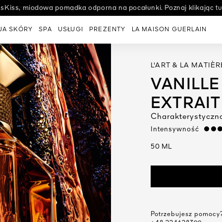
ssKiss, miodowa pomadka odporna na pocałunki. Poznaj klikając tut
Poznaj sekret pielęgnacji o absolutnej doskonałości Guerlain.
JA SKÓRY
SPA
USŁUGI
PREZENTY
LA MAISON GUERLAIN
L'ART & LA MATIÈR
VANILLE
EXTRAIT
Charakterystyczna
Intensywność
strong
50 ML
Potrzebujesz pomocy