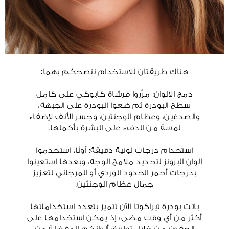
هناك طريقتان للاستخدام ننصحكم بهما:
دمج الألوان: مرِّروا فرشاة كابوكي على كامل
سطح البودرة ثم ضعوا البودرة على الجبهة،
والصدغين، وعظام الوجنتَين، وجسر الأنف لإضفاء
لمسة من الدفء على البشرة بأكملها.
استخدام درجات لونية دقيقة: أولًا، استخدموا
ألوان البرونز لتحديد ملامح الوجه، وبعدها استعينوا
بدرجات أحمر الخدود الوردي أو المرجاني لتعزيز
جمال عظام الوجنتَين.
باتت بودرة تيراكوتا الآن تتميز بتعدد استخداماتها
أكثر من أي وقت مضى؛ إذ يمكن استخدامها على