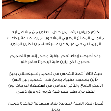
تكرِّم جيرلان تراثها من خلال التعاون مع مشاغل آيت
مانوس، المصنِّع المغربي المشهور بتميزه بصناعة إبداعات
الزليج، التي هي عبارة عن فسيفساء من الطين الملون.
وقد أصبحت إبداعاتهم الراقية مصدر إلهام للتصميم
الحصري الذي يزين علبة تيراكوتا سامَر غلو؛
حيث تتلألأ أشعة الشمس في تصميم فسيفسائي بديع
مُزيّن بخطوط ذهبية. يجمع هذا التصميم بين اللون
الأصفر اللامع والتأثير الرخامي في استحضار لدرجات لون
الكهرمان، وهو حجر شبه كريم ذو بريق ذهبي.
تُكمل هذه العلبة الجديدة بهاء مجموعة تيراكوتا غولدن
ديونز.