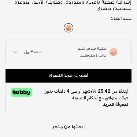
إشراقة صحية ناعمة، ومتورّدة، وطويلة الأمد، متوفرة
بتصميم حصري.
حدد الظل:
علبة سامَر غلو
color : علبة سامَر غلو
٣٠٥.٠٠ ﷼
available colors / to choose a color
دافئ متوسط
أضف إلى عربة التسوق
ابحثوا عن متجر