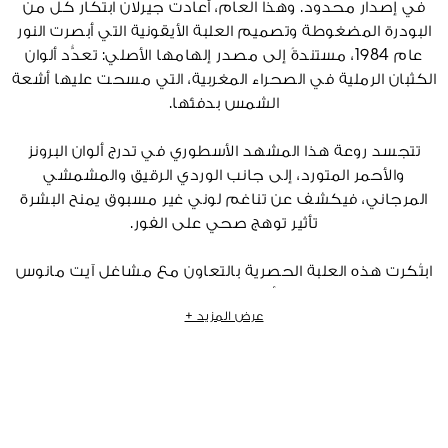
في إصدار محدود. وهذا العام، أعادت جيرلان ابتكار كل من
البودرة المضغوطة وتصميم العلبة الأيقونية التي أبصرت النور
عام 1984، مستندةً إلى مصدر إلهامها الأصلي: تعدُّد ألوان
الكثبان الرملية في الصحراء المغربية، التي مسحت عليها أشعة
الشمس بدفئها.
تتجسد روعة هذا المشهد الأسطوري في تدرج ألوان البرونز
والأحمر المتورد، إلى جانب الوردي الرقيق والمشمشي
المرجاني، فيكشف عن تناغم لوني غير مسبوق يمنح البشرة
تأثير توهج صحي على الفور.
ابتُكرت هذه العلبة الحصرية بالتعاون مع مشاغل آيت مانوس
في تصميم يستحضر ألوان الشمس المشرقة في صباح يوم
عرض المزيد +
صيفي. يحرص هذا المصنِّع المغربي، الذي يحافظ على الخبرة
والمهارة المتوارثة، على تحديث تقنية حرفية عريقة: الزليج، التي
هي عبارة عن فسيفساء زخرفية مكونة من الفخار الملون.
¹المصدر: تقرير NPD EURO5 - السنة المالية 2025