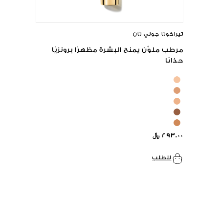
تيراكوتا جولي تان
مرطب ملوِّن يمنح البشرة مظهرًا برونزيًا
جذابًا
٢٩٣.٠٠ ﷼
للطلب