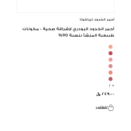
أحمر الخدود تيراكوتا
أحمر الخدود البودري لإشراقة صحية - مكونات
طبيعية المنشأ بنسبة 90%
+ ٢
٢٤٩.٠٠ ﷼
للطلب