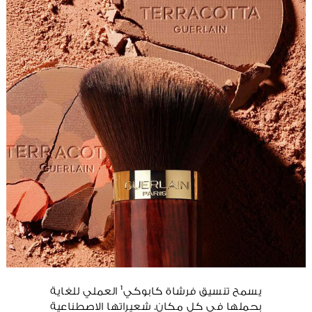
يسمح تنسيق فرشاة كابوكي¹ العملي للغاية
بحملها في كل مكان. شعيراتها الاصطناعية