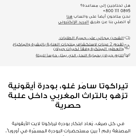
هل تحتاجين إلى مساعدة؟
+800 111 0895
نحن متاحون أيضاً على واتساب
هنا
أو اتصلي بنا عن طريق
البريد الإلكتروني
الشحن مجاني على جميع الطلبات.
تُقدم 2 عينات لاستكشاف منتجات العناية بالبشرة والماكياج
والعطور المبتكرة وفقاً لخبرات جيرلان
تلتزم جيرلان بحماية النحل الذي يمثل حارساً للبيئة
تيراكوتا سامَر غلو، بودرة أيقونية
تزهو بالتراث المغربي داخل علبة
حصرية
في كل صيف، يُعاد ابتكار بودرة تيراكوتا لايت الأيقونية
المصنفة رقم 1 بين مستحضرات البودرة المسمِّرة في أوروبا¹،