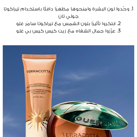
1. وحِّدوا لون البشرة وامنحوها مظهرًا دافئًا باستخدام تيراكوتا
جولي تان
2. ابتكروا تأثيرًا بلون الشمس مع تيراكوتا سامَر غلو
3. عزِّزوا جمال الشفاه مع زيت كيس كيس بي غلو