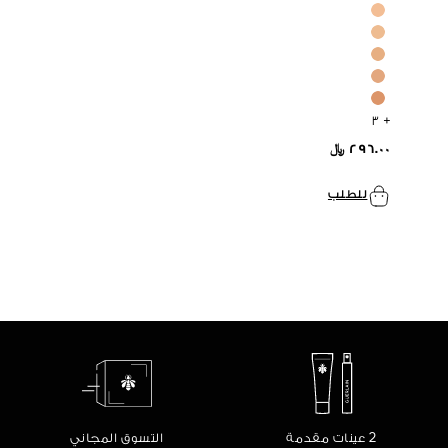
+ ٣
٢٩٦.٠٠ ﷼
للطلب
2 عينات مقدمة
التسوق المجاني