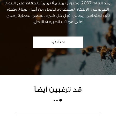
منذ العام 2007، وجيرلان ملتزمة تماماً بالحفاظ على التنوع
البيولوجي، الابتكار المستدام، العمل من أجل المناخ وخلق
تأثير اجتماعي إيجابي. قبل كل شيء، نسعى لحماية إحدى
أغلى عجائب الطبيعة: النحل.
اكتشفوا
قد ترغبين أيضاً