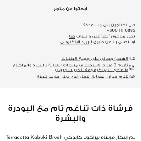
ابحثوا عن متجر
هل تحتاجين إلى مساعدة؟
+800 111 0895
نحن متاحون أيضاً على واتساب
هنا
أو اتصلي بنا عن طريق
البريد الإلكتروني
الشحن مجاني على جميع الطلبات.
تُقدم 2 عينات لاستكشاف منتجات العناية بالبشرة والماكياج
والعطور المبتكرة وفقاً لخبرات جيرلان
تلتزم جيرلان بحماية النحل الذي يمثل حارساً للبيئة
فرشاة ذات تناغم تام مع البودرة
والبشرة
تم ابتكار فرشاة تيراكوتا كابوكي Terracotta Kabuki Brush