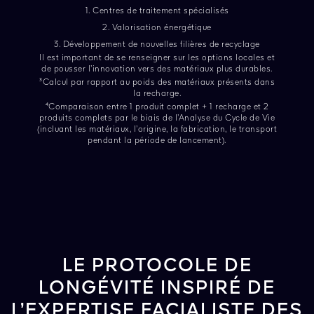
1. Centres de traitement spécialisés
2. Valorisation énergétique
3. Développement de nouvelles filières de recyclage
Il est important de se renseigner sur les options locales et
de pousser l’innovation vers des matériaux plus durables.
³Calcul par rapport au poids des matériaux présents dans
la recharge.
⁴Comparaison entre 1 produit complet + 1 recharge et 2
produits complets par le biais de l’Analyse du Cycle de Vie
(incluant les matériaux, l’origine, la fabrication, le transport
pendant la période de lancement).
LE PROTOCOLE DE
LONGÉVITÉ INSPIRÉ DE
L’EXPERTISE FACIALISTE DES