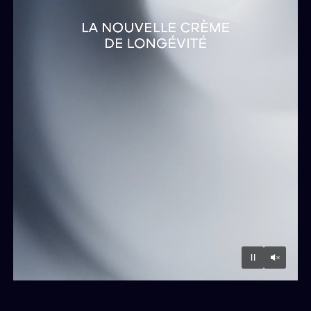
Unmu
Pause