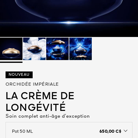
Tout voir
TÉ
NOUVEAU
8
ORCHIDÉE IMPÉRIALE
ENDE
LA CRÈME DE
LONGÉVITÉ
Soin complet anti-âge d’exception
650,00 C$
Pot 50 ML
open the dropdown menu to see the available colors / to choose a co