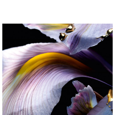
caractéristique de l’iris de notes amandées et musquées.
Cette douceur poudrée s’enveloppe ensuite du velouté
d’une note cuirée façon daim blanc, renforcée en son
cœur d’un bois de santal à la texture crémeuse.
Iris Pallida Extrait 6 fait partie de la collection d’extraits
Les Extraits Signature qui incarne la quintessence du
sillage Guerlain. Rendant hommage à l’alchimie de la
Guerlinade – la signature emblématique de la Maison –
Les Extraits Signature mettent en lumière chacune des
six matières premières qui la composent et en révèlent le
nombre d’or.