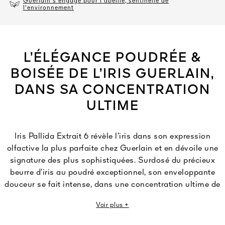
Guerlain s'engage pour l'abeille, sentinelle de
l'environnement
L’ÉLÉGANCE POUDRÉE &
BOISÉE DE L’IRIS GUERLAIN,
DANS SA CONCENTRATION
ULTIME
Iris Pallida Extrait 6 révèle l’iris dans son expression
olfactive la plus parfaite chez Guerlain et en dévoile une
signature des plus sophistiquées. Surdosé du précieux
beurre d’iris au poudré exceptionnel, son enveloppante
douceur se fait intense, dans une concentration ultime de
30%.
Voir plus +
Les Parfumeurs Guerlain enrichissent la facette poudrée