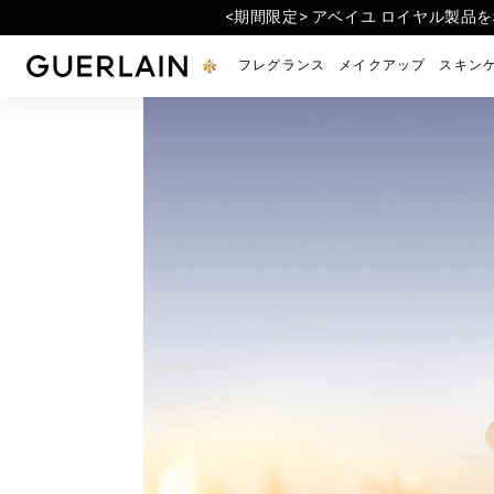
<期間限定> アベイユ ロイヤル製品
<公式オンライン限定再入
<新発売> ジュエ
ゲラン公式オンラインブティック - トップページに戻
フレグランス
メイクアップ
スキン