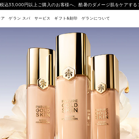
を税込33,000円以上ご購入のお客様へ、酷暑のダメージ肌をケアするコ
荷> ラール エ ラ マティエールを象徴する6つの香りのお試しサイズ
リーを纏ったような美しい肌印象を叶えるスキンケアファンデーション 
る
ケア
ゲラン スパ
サービス
ギフト&刻印
ゲランについて