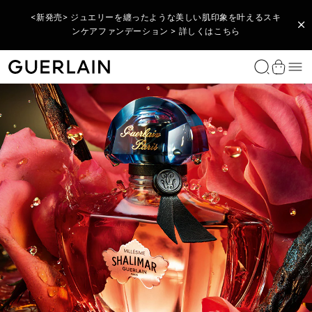
<期間限定> アベイユ ロイヤル製品を税込33,000円以上ご購入
<新発売> ジュエリーを纏ったような美しい肌印象を叶えるスキ
<公式オンライン限定再入荷> ラール エ ラ マティエールを象徴
のお客様へ、酷暑のダメージ肌をケアするコフレをプレゼント
する6つの香りのお試しサイズセット > 詳しくはこちら
ンケアファンデーション > 詳しくはこちら​
> 詳しくはこちら​
数量限定 フレグランス
ウィメンズ フレグランス
メンズ フレグランス
ホームコレクション
リップ
フェイス
アイ
アイコニックなゲランベストセラー
製品タイプ
コレクションから探す
肌悩みから探す
ゲランのルーティーン
ゲランの研究
ご案内
ゲランのサービス
ビューティ カウンセリング
ギフトアイデアを得る
パーソナライゼーション アトリエ
理想のギフトを見つける
ゲランの体験を贈る
メ
ゲラン公式オンラインブティック - トップページに戻る
ショッ
ラール エ ラ マティエール コレクション
ラール エ ラ マティエール コレクション
ラール エ ラ マティエール コレクション
香りのキャンドル
リップスティック&リップケース
メイクアップベース
アイシャドウ
メテオリット
美容液・オイル
アベイユ ロイヤル
エイジングケア化粧品
〈アベイユ ロイヤル〉のルーティーン
THE BEE LAB™ （ビー・ラボ）
スキンケアを見つける
アート オブ ギフティング
予約をする
女性へのプレゼント
リップスティックをパーソナライズする
ファンデーションを見つける
アート オブ ギフティング
エクストレ
アクア アレゴリア
男性のためのアイコニックなフレグランス
ラール ドゥ ヴィーヴル カーディフューザー
リップオイル＆プランパー
ファンデーション・コンシーラー
マスカラ
ルージュ ジェ
フェイスクリーム
オーキデ アンペリアル ブラック
保湿スキンケア 化粧
〈オーキデ アンペリアル〉のルーティーン
オーキダリウム
数量・期間限定 購入特典ギフト
スキンケアを見つける
男性へのプレゼント
全てのパーソナライゼーション
ラール エ ラ マティエール
ルージュ ジェ
アベイユ ロイヤル
 アクア アレゴ
フレ（オンライン
ペッシュ ミラージュ - オーデパ
カスタマイズできるケアリップ
インテンス
ウォータリー オイル セロム
ルファン
スティック
エクセプショナルピース
レジェンダリー フレグランス コレクション
ロム イデアル
フレグランス ディフューザー
リップバーム
フェイスパウダー・ブラシ
アイライナー・アイペンシル
キスキス
アイ＆リップケア
オーキデ アンペリアル ゴールドノビレ
ブライトニングケア 化粧品
会員特典・プログラム
ファンデーションを見つける
プレゼントを探す
限定エクセプショナルピース
オー
アビルージュ
リップライナー
アイブロウ
パリュール ゴールド
化粧水・エッセンス
オーキデ アンペリアル
目元ケア
香りのお試しサービス
全ての製品
モン ゲラン
オー
リッププライマー
テラコッタ
クレンジング・洗顔
オーキデ アンペリアル ホワイト
UVケア・日焼け止め
全ての製品
シャリマー
アレゴリア コレクション
マスク
全ての製品
全ての製品
全ての製品
ラ プティット ローブ ノワール
ヘアケア
全ての製品
ボディケア
全ての製品