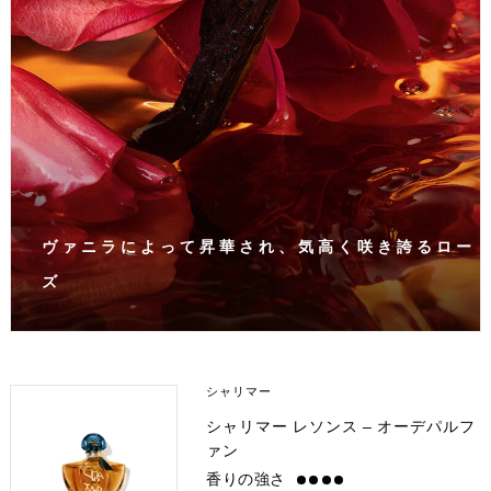
ヴァニラによって昇華され、気高く咲き誇るロー
ズ
シャリマー
シャリマー レソンス – オーデパルフ
ァン
香りの強さ
strong