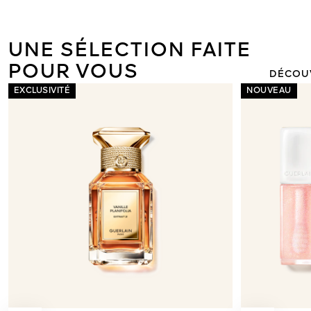
ORCHIDÉE I
LA NOUVEL
LÉGÈRE DE 
UNE SÉLECTION FAITE
POUR VOUS
DÉCOU
EXCLUSIVITÉ
NOUVEAU