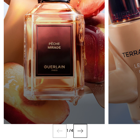
PARFUM
1
/
4