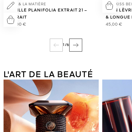
L'ART & LA MATIÈRE
KISSKISS B
VANILLE PLANIFOLIA EXTRAIT 21 –
SOIN LÈV
EXTRAIT
& LONGUE
550,00 €
45,00 €
1
/
6
L'ART DE LA BEAUTÉ