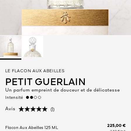
Tout voir
TÉ
LE FLACON AUX ABEILLES
8
PETIT GUERLAIN
ENDE
Un parfum empreint de douceur et de délicatesse
Intensité
medium
(1)
Avis
(1)
(1)
225,00 €
Flacon Aux Abeilles 125 ML