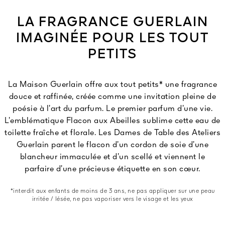
LA FRAGRANCE GUERLAIN
IMAGINÉE POUR LES TOUT
PETITS
La Maison Guerlain offre aux tout petits* une fragrance
douce et raffinée, créée comme une invitation pleine de
poésie à l’art du parfum. Le premier parfum d’une vie.
L’emblématique Flacon aux Abeilles sublime cette eau de
toilette fraîche et florale. Les Dames de Table des Ateliers
Guerlain parent le flacon d’un cordon de soie d’une
blancheur immaculée et d’un scellé et viennent le
parfaire d’une précieuse étiquette en son cœur.
*interdit aux enfants de moins de 3 ans, ne pas appliquer sur une peau
irritée / lésée, ne pas vaporiser vers le visage et les yeux