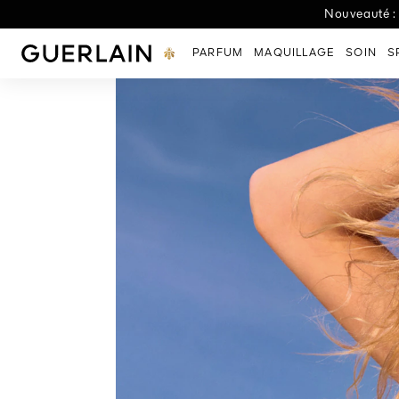
Nouveau Rendez-Vous 
Terracotta Golde
Nouveauté : 
Découvrez 
L'
Guerlain - (Revenir à la page d'accueil)
PARFUM
MAQUILLAGE
SOIN
S