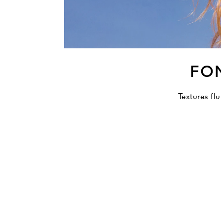
FO
Textures fl