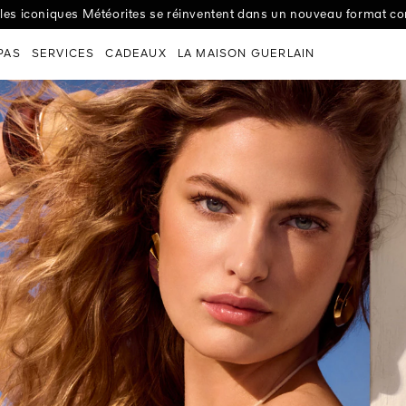
d’Exception : Amour Céleste par Lucie Touré, virtuose du panier, 
n Dunes : l’héritage marocain d’une poudre iconique, dans un trio d’
les iconiques Météorites se réinventent dans un nouveau format co
la nouvelle Crème Nuit Night-Taping Treatment pour un effet lift dès
Art & La Matière : personnalisez votre flacon dans les moindres détai
PAS
SERVICES
CADEAUX
LA MAISON GUERLAIN