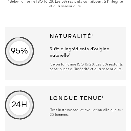
³Selon la norme ISO 16128. Les 5% restants contribuent à l’intégrité
et à la sensorialité.
NATURALITÉ¹
95% d’ingrédients d’origine
95%
naturelle¹
95% d’ingrédients d’origine naturelle¹
¹Selon la norme ISO 16128. Les 5% restants
contribuent à l’intégrité et à la sensorialité.
LONGUE TENUE¹
24H
¹Test instrumental et évaluation clinique sur
25 femmes.