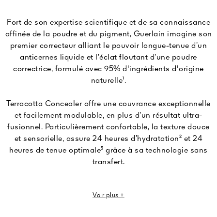
Fort de son expertise scientifique et de sa connaissance
affinée de la poudre et du pigment, Guerlain imagine son
premier correcteur alliant le pouvoir longue-tenue d’un
anticernes liquide et l’éclat floutant d’une poudre
correctrice, formulé avec 95% d'ingrédients d'origine
naturelle¹.
Terracotta Concealer offre une couvrance exceptionnelle
et facilement modulable, en plus d’un résultat ultra-
fusionnel. Particulièrement confortable, la texture douce
et sensorielle, assure 24 heures d’hydratation² et 24
heures de tenue optimale³ grâce à sa technologie sans
transfert.
Avec une formule innovante, d'origine naturelle et longue
Voir plus +
tenue, Terracotta Concealer introduit un geste de beauté
incontournable, pour corriger les imperfections, illuminer