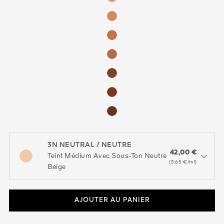
3N NEUTRAL / NEUTRE
42,00 €
Teint Médium Avec Sous-Ton Neutre
open the dropdown menu to see the available colors / to choose a co
(3,65 €/ml)
Beige​
AJOUTER AU PANIER