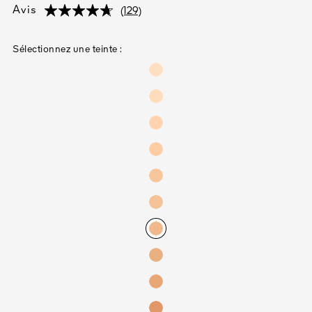
(129)
Avis
(129)
(129)
Sélectionnez une teinte :