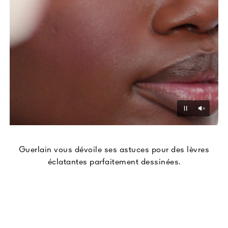
Active
Mettre e
Guerlain vous dévoile ses astuces pour des lèvres
éclatantes parfaitement dessinées.