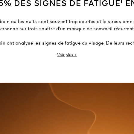
5% DES SIGNES DE FATIGUE¹ E
in où les nuits sont souvent trop courtes et le stress omni
ersonne sur trois souffre d’un manque de sommeil récurrent
in ont analysé les signes de fatigue du visage. De leurs reche
 la zone panoramique du regard marque la majorité de ces s
Voir plus +
es poches, les paupières tombantes, les rides d’expression et l
te Midnight Secret en un soin haute récupération spécifique
Enrichi en miel réparateur d’abeille noire d’Ouessant³ , il ass
aping⁴ à trois actifs dermo-flash puissants pour une action 
ormule coup de fouet répare 85 % des signes visibles de fati
raits semblent défroissés. L’équivalent de 4 heures de somme
améliorés dans la zone d’application. ²Étude des comportements consommateur
mélange de miels. ⁴Technologie tenseur visage. ⁵Questionnaire d’auto-évaluati
panélistes.