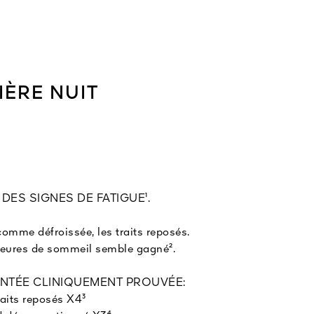
ÈRE NUIT​
DES SIGNES DE FATIGUE¹.​
comme défroissée, les traits reposés. ​
heures de sommeil semble gagné².​
NTÉE CLINIQUEMENT PROUVÉE: ​
raits reposés X4³​