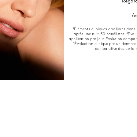
Regard
As
¹Éléments cliniques améliorés dans l
après une nuit, 30 panélistes​. ³Eva
application par jour. Evolution compara
⁴Évaluation clinique par un dermatol
comparative des perform