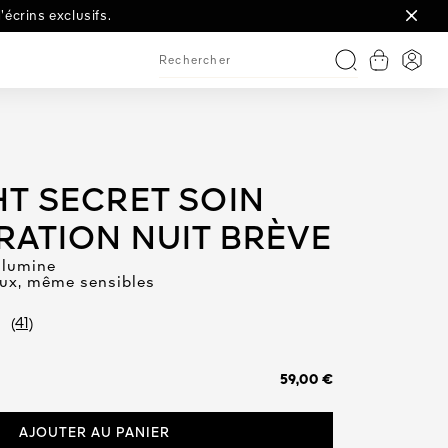
en édition numérotée.
écrins exclusifs.
mpact inédit.
 le réveil.
ls.
Afficher l
Conne
Recherche
T SECRET SOIN
RATION NUIT BRÈVE
llumine
aux, même sensibles
(41)
59,00 €
AJOUTER AU PANIER