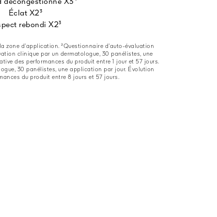
 décongestionné X3⁴​
Éclat X2³ ​
pect rebondi X2³​
a zone d’application.​ ²Questionnaire d’auto-évaluation
luation clinique par un dermatologue, 30 panélistes, une
tive des performances du produit entre 1 jour et 57 jours. ​
ogue, 30 panélistes, une application par jour. Évolution
ances du produit entre 8 jours et 57 jours.​