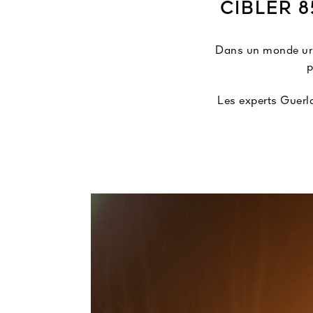
CIBLER 8
Dans un monde urba
p
Les experts Guerla
la conclusion que
les cernes, l
Guerlain réinven
les nuits brèves. 
Face-T
Sa f
Au réveil, les t
¹Éléments cliniques 
ingrédient, dans un 