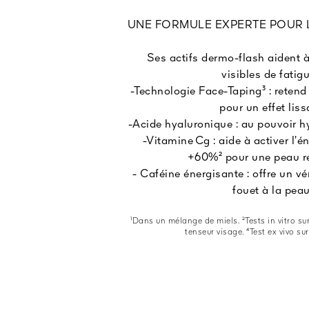
UNE FORMULE EXPERTE POUR 
Ses actifs dermo-flash aident à
visibles de fatigu
-Technologie Face-Taping³ : retend
pour un effet liss
-Acide hyaluronique : au pouvoir h
-Vitamine Cg : aide à activer l’én
+60%² pour une peau re
- Caféine énergisante : offre un vé
fouet à la pea
¹Dans un mélange de miels. ²Tests in vitro su
tenseur visage. ⁴Test ex vivo su