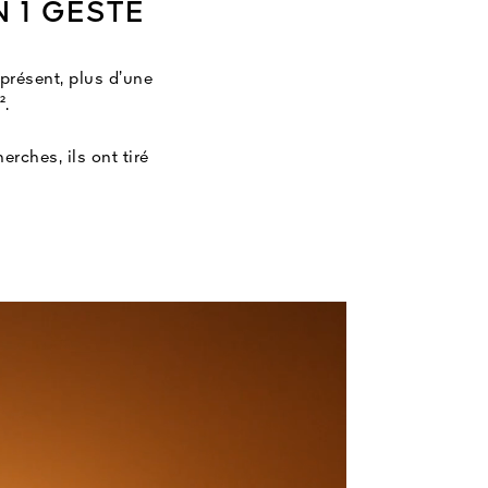
N 1 GESTE
présent, plus d’une
².
rches, ils ont tiré
ignes, que ce soit
e teint terne.
ment formulé pour
ocie la technologie
ciblée.
gue¹.
il semble gagné⁵.
s. ³Test in vitro sur
on après une nuit, 30