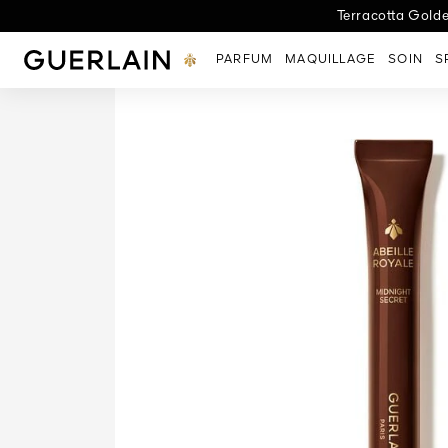
Nouveau Rendez-Vous 
Terracotta Golde
Nouveauté : 
Découvrez 
L'
Guerlain - (Revenir à la page d'accueil)
PARFUM
MAQUILLAGE
SOIN
S