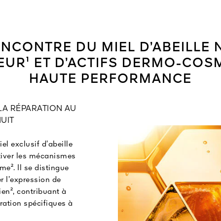
ENCONTRE DU MIEL D’ABEILLE 
EUR¹ ET D’ACTIFS DERMO-COS
HAUTE PERFORMANCE
 LA RÉPARATION AU
UIT
el exclusif d’abeille
ctiver les mécanismes
me². Il se distingue
r l’expression de
en², contribuant à
ation spécifiques à