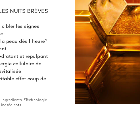
LES NUITS BRÈVES
 cibler les signes
e :
 la peau dès 1 heure⁴
ant
ydratant et repulpant
ergie cellulaire de
vitalisée
ritable effet coup de
u
r ingrédients. ³Technologie
r ingrédients.