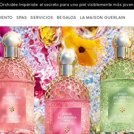
e Les Eaux: las fragancias textiles que celebran un abanico de em
Orchidée Impériale: el secreto para una piel visiblemente más joven
IENTO
SPAS
SERVICIOS
REGALOS
LA MAISON GUERLAIN