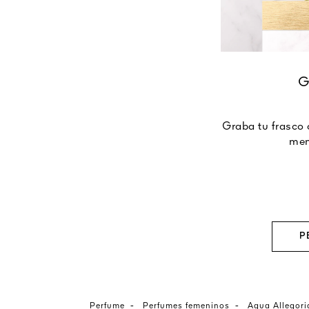
Graba tu frasco 
men
P
-
-
Perfume
Perfumes femeninos
Aqua Allegori