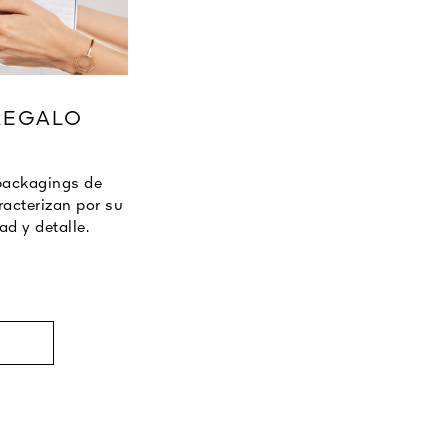
 REGALO
packagings de
racterizan por su
ad y detalle.
R