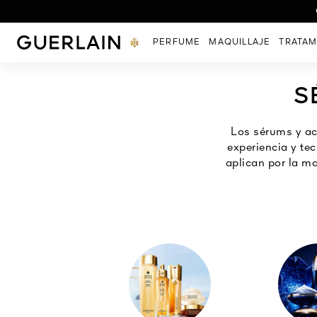
Descubr
Guerlain - (Volver a la página de inicio)
PERFUME
MAQUILLAJE
TRATAM
S
Los sérums y ac
experiencia y te
aplican por la ma