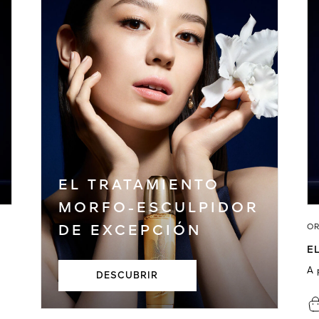
EL TRATAMIENTO
MORFO-ESCULPIDOR
OR
DE EXCEPCIÓN
E
A 
DESCUBRIR