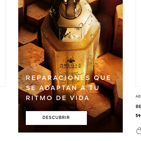
REPARACIONES QUE
SE ADAPTAN A TU
AB
RITMO DE VIDA
B
59
DESCUBRIR