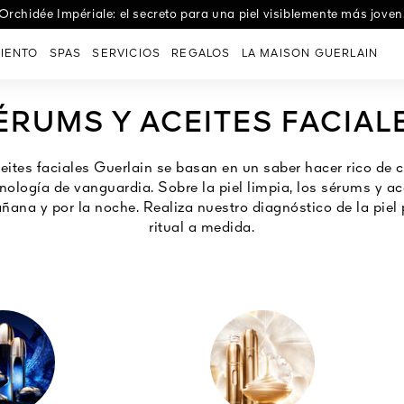
e Les Eaux: las fragancias textiles que celebran un abanico de em
Orchidée Impériale: el secreto para una piel visiblemente más joven
IENTO
SPAS
SERVICIOS
REGALOS
LA MAISON GUERLAIN
ÉRUMS Y ACEITES FACIAL
eites faciales Guerlain se basan en un saber hacer rico de 
cnología de vanguardia. Sobre la piel limpia, los sérums y ac
ñana y por la noche. Realiza nuestro diagnóstico de la piel
ritual a medida.