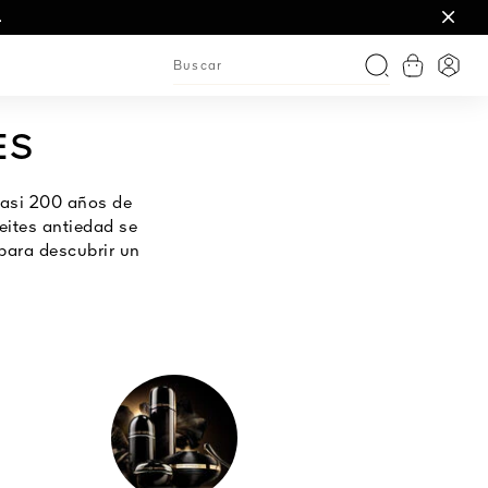
ociones.
.
Ver cesta
Entra
Buscar
ES
casi 200 años de
eites antiedad se
 para descubrir un