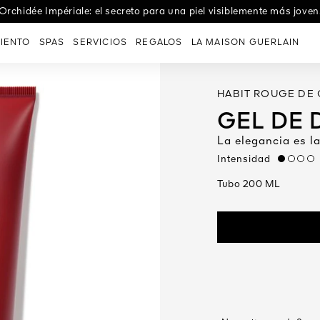
e Les Eaux: las fragancias textiles que celebran un abanico de em
Orchidée Impériale: el secreto para una piel visiblemente más joven
IENTO
SPAS
SERVICIOS
REGALOS
LA MAISON GUERLAIN
HABIT ROUGE DE 
GEL DE
La elegancia es la
Intensidad
low
Tubo 200 ML