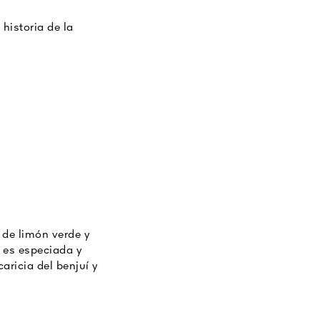
historia de la
 de la doma, desde
 y audaces.
 de limón verde y
, es especiada y
aricia del benjuí y