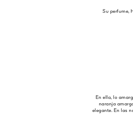
Su perfume, H
perfumería. Conce
su lanzami
En ella, lo amar
naranja amarga.
elegante. En las n