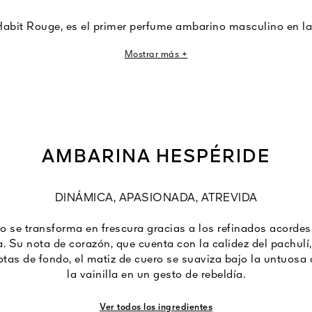
abit Rouge, es el primer perfume ambarino masculino en la 
bida como un homenaje a la pasión de Guerlain por el arte
Mostrar más +
ento genera sorpresa por sus efluvios de vainilla sensuales
AMBARINA HESPÉRIDE
DINÁMICA, APASIONADA, ATREVIDA
go se transforma en frescura gracias a los refinados acordes
 Su nota de corazón, que cuenta con la calidez del pachulí
otas de fondo, el matiz de cuero se suaviza bajo la untuosa c
la vainilla en un gesto de rebeldía.
Ver todos los ingredientes