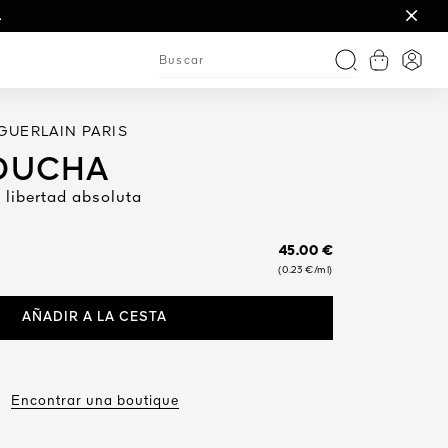
ociones.
.
Ver cesta
Entra
Buscar
GUERLAIN PARIS
 DUCHA
 libertad absoluta
45.00 €
(0.23 €/ml)
AÑADIR A LA CESTA
Encontrar una boutique