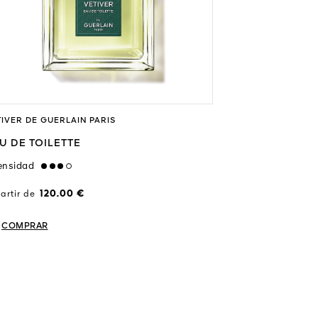
TIVER DE GUERLAIN PARIS
L’HOMME IDÉAL 
U DE TOILETTE
EAU DE TOIL
ensidad
high
Intensidad
medi
artir de
120.00 €
A partir de
88.
COMPRAR
COMPRAR