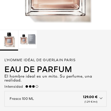
Ver todo
A VIVA
L’HOMME IDÉAL DE GUERLAIN PARIS
S
EAU DE PARFUM
IOS
El hombre ideal es un mito. Su perfume, una
realidad.
Intensidad
high
129.00 €
Frasco 100 ML
open the dropdown menu to see the available colors / to choose a co
(1.29 €/ml)