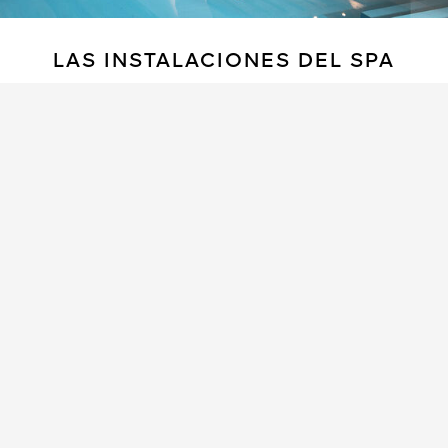
LAS INSTALACIONES DEL SPA
Disfruta de las cálidas instalaciones del spa lejos
de las frías cumbres nevadas y descubre la
sensorialidad de una ducha o el confort de la
piscina, el hammam, la sauna y el jacuzzi.
También te ofrecemos un gimnasio con equipos
de musculación y entrenamiento de cardio.
5 salones de tratamiento que incluyen 1 suite VIP
doble
Hammam
Jacuzzi
Duchas que ofrecen distintas experiencias
Piscina cubierta de 20 metros de longitud
Gimnasio