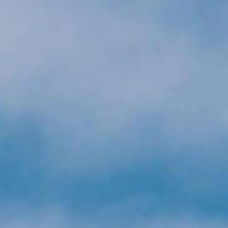
Ver todo
A VIVA
S
IOS