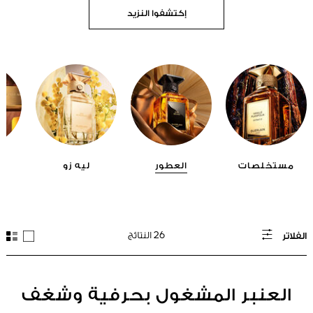
إكتشفوا النزيد
مستخلصات
العطور
ليه زو
26 النتائج
الفلاتر
العنبر المشغول بحرفية وشغف