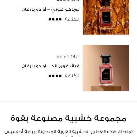
توباكو هوني – أو دو بارفان
الكثافة
strong
لار إيه لا ماتيير
فيڤ غورماند – أو دو بارفان
الكثافة
strong
مجموعة خشبية مصنوعة بقوة
تمنحك هذه العطور الخشبية القوية المنحوتة ببراعة أحاسيس