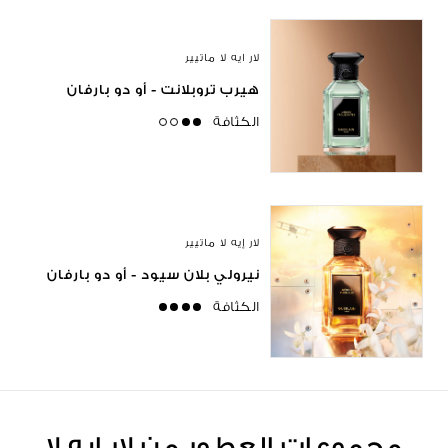
لار ايه لا ماتيير
هيرب تروبلانت - أو دو بارفان
الكثافة
medium
لار إيه لا ماتيير
نيرولي بلان سيود - أو دو بارفان
الكثافة
strong
مجموعات العطور من لار إيه لا