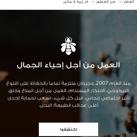
-
-
العطر
فن العطور
لار إييه لا ماتير
العمل من أجل إحياء الجمال
منذ العام 2007، وجيرلان ملتزمة تماماً بالحفاظ على التنوع
البيولوجي، الابتكار المستدام، العمل من أجل المناخ وخلق
تأثير اجتماعي إيجابي. قبل كل شيء، نسعى لحماية إحدى
أغلى عجائب الطبيعة: النحل.
اكتشفوا