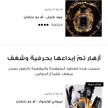
لار إيه لا ماتيير
عود كحل - أو دو بارفان
الكثافة
strong
أزهار تمّ إبداعها بحرفية وشغف
صُممت هذه العطور المتوهجة والمفعمة بالزهور بسحر
مرهف، لإشباع الحواس.
الأكثر مبيعاً
لار إيه لا ماتيير
نيرولي أوترنوار - أو دو بارفان