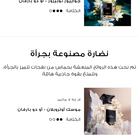
جواييوز توبيروز - أو دو بارفان
الكثافة
high
نضارة مصنوعة بجرأة
تم نحت هذه الروائح المنعشة بحماس من نفحات تتميز بالجرأة،
وتتمتع بقوة جاذبية هائلة.
لار إيه لا ماتيير
موسك أوتروبلان - أو دو بارفان
الكثافة
medium