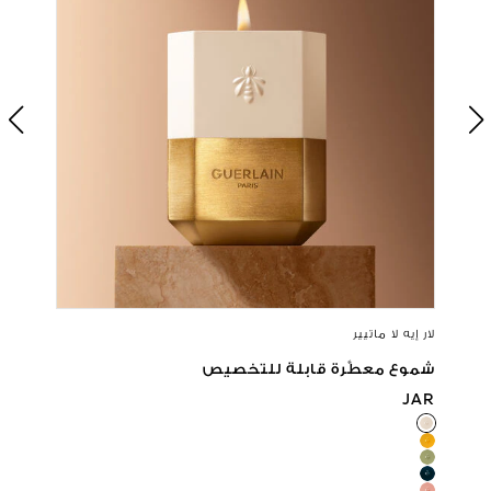
انظر المنتج التالي
انظ
لار إيه لا ماتيير
شموع معطَّرة قابلة للتخصيص
JAR
JAR