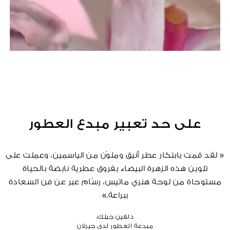
على حد تعبير مبدع العطور
« لقد قمت بابتكار عطر أنيق وملوّن من الياسمين، وعملت على
تلوين هذه الزهرة البيضاء بفروق عطرية نابضة بالحياة
مستوحاة من لوحة هنري ماتيس، رسّام عبر عن فن السعادة
ببراعة.»
دلفين جيلك،
مبدعة العطور لدى جيرلان