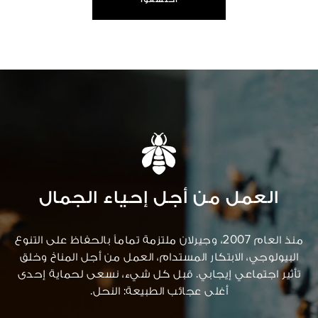
العمل من أجل إحياء الجمال
منذ العام 2007، وجيرلان ملتزمة تماماً بالحفاظ على التنوع
البيولوجي، الابتكار المستدام، العمل من أجل المناخ وخلق
تأثير اجتماعي إيجابي. قبل كل شيء، نسعى لحماية إحدى
أغلى عجائب الطبيعة: النحل.