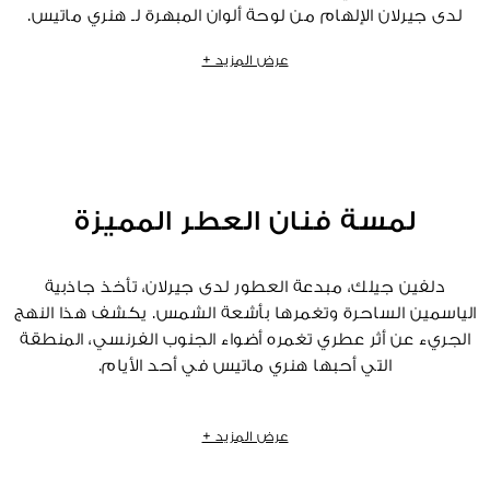
لدى جيرلان الإلهام من لوحة ألوان المبهرة لـ هنري ماتيس.
صورة مثالية للسعادة موقعة من جيرلان.
عرض المزيد +
لمسة فنان العطر المميزة
دلفين جيلك، مبدعة العطور لدى جيرلان، تأخذ جاذبية
الياسمين الساحرة وتغمرها بأشعة الشمس. يكشف هذا النهج
الجريء عن أثر عطري تغمره أضواء الجنوب الفرنسي، المنطقة
التي أحبها هنري ماتيس في أحد الأيام.
"لو كان عطر ياسمين بونور تحفة فنية، لكان لوحة من ابتكار
عرض المزيد +
هنري ماتيس."
هنري ماتيس، رسام رائع جاء وليداً للسعادة وسيداً للألوان، كان