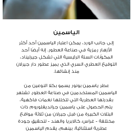
الياسمين
إلى جانب الورد، يمكن اعتبار الياسمين أحد أكثر
الأزهار رمزية في صناعة العطور. إنه أيضًا أحد
المكوّنات الستة الرئيسية التي تشكل جيرليناد،
التوقيع العطري السري الذي يميز عطور دار جيرلان
منذ إنشائها.
عطر ياسمين بونور يسمو بكلا النوعين من
الياسمين المستخدمين في صناعة العطور. تشتهر
بقدرتها العطرية التي تتخللها نغمات فاكهية،
يتم الحصول على ياسمين جرانديفلوروم ذات
البتلات الكبيرة من قبل جيرلان من ثلاثة مواقع
مختلفة - غراس، كالابريا والهند - لتحقيق جودة
عطرية استثنائية. بينهم، يقدم الياسمين