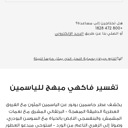
هل تحتاجين إلى مساعدة؟
+800 472 1828
أو اتصلي بنا عن طريق
البريد الإلكتروني
تلتزم جيرلان بحماية النحل الذي يمثل حارساً للبيئة
تفسير فاكهي مبهج للياسمين
يكشف عطر جاسمين بونور عن الياسمين الملّون مع الفروق
العطرية الدقيقة المبهجة - البرتقالي المشرق مع نغمات
المشمش، والبنفسجي النابض بالحياة مع السوسن البودري،
وصولاً إلى الزهري الناعم من الورد - استوحى مبدعو العطور