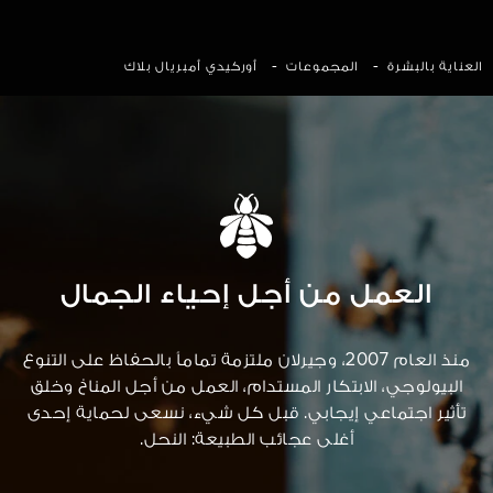
-
-
العناية بالبشرة
المجموعات
أوركيدي أمبريال بلاك
العمل من أجل إحياء الجمال
منذ العام 2007، وجيرلان ملتزمة تماماً بالحفاظ على التنوع
البيولوجي، الابتكار المستدام، العمل من أجل المناخ وخلق
تأثير اجتماعي إيجابي. قبل كل شيء، نسعى لحماية إحدى
أغلى عجائب الطبيعة: النحل.