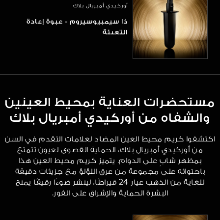
أوركيدي أمبريال بلاك
ذا سيمبيوسيروم - عبوة إعادة
التعبئة
مستحضرات العناية بمحيط العينين
والشفاه من أوركيدي أمبريال بلاك
اكتشفوا كريم محيط العين المضاد لعلامات التقدم في السن
من أوركيدي أمبريال بلاك، الحماية القصوى لعيون تتمتع
بمظهر شابٍ على الدوام. يتميز كريم محيط العين هذا
باحتوائه على مجموعة من عرق اللؤلؤ مع جزيئات دقيقة
للغاية من الذهب عيار 24 قيراطًا، لينشر ضوءًا رقيقًا يمنح
البشرة الحماية والإشراق على الفور.