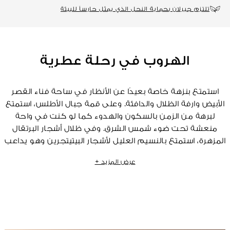
تلتزم جيرلان بحماية النحل الذي يمثل حارساً للبيئة
الهروب في رحلة عطرية
استمتع بنزهة خاصة بعيدًا عن الأنظار في ساحة فناء القصر
الأبيض وارفة الظلال والدافئة. وعلى قمة جبال الأطلس، استمتع
لبرهة من الزمن بالسكون والهدوء كما لو كنت في واحة
منعشة تحت ضوء شمس الشرق. وفي ظلال أشجار البرتقال
المزهرة، استمتع بالنسيم العليل لأشجار البيتيتجرين وهو يداعب
هذا الملاذ الهادئ. تمزج مجموعة من البتلات البيضاء العطر
عرض المزيد +
الذي يبعث على الطمأنينة لزهر البرتقال مع النفحات الخشبية
للفانيليا وخشب أشجار الأزر التي يصل عمرها لعدة قرون.