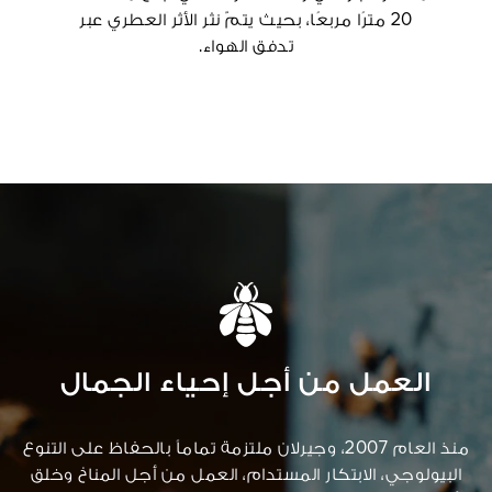
20 مترًا مربعًا، بحيث يتمّ نثر الأثر العطري عبر
تدفق الهواء.
العمل من أجل إحياء الجمال
منذ العام 2007، وجيرلان ملتزمة تماماً بالحفاظ على التنوع
البيولوجي، الابتكار المستدام، العمل من أجل المناخ وخلق