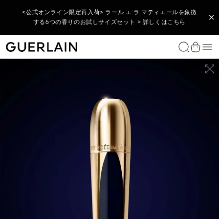
<期間限定> アベイユ ロイヤル製品を税込33,000円以上ご購入
<新発売> ジュエリーを纏ったような美しい肌印象を叶えるスキ
<公式オンライン限定再入荷> ラール エ ラ マティエールを象徴
のお客様へ、酷暑のダメージ肌をケアするコフレをプレゼント
する6つの香りのお試しサイズセット > 詳しくはこちら
ンケアファンデーション > 詳しくはこちら​
> 詳しくはこちら​
数量限定 フレグランス
ウィメンズ フレグランス
メンズ フレグランス
ホームコレクション
リップ
フェイス
アイ
アイコニックなゲランベストセラー
製品タイプ
コレクションから探す
肌悩みから探す
ゲランのルーティーン
ゲランの研究
ご案内
ゲランのサービス
ビューティ カウンセリング
ギフトアイデアを得る
パーソナライゼーション アトリエ
理想のギフトを見つける
ゲランの体験を贈る
メ
ゲラン公式オンラインブティック - トップページに戻る
ショッ
ラール エ ラ マティエール コレクション
ラール エ ラ マティエール コレクション
ラール エ ラ マティエール コレクション
香りのキャンドル
リップスティック&リップケース
メイクアップベース
アイシャドウ
メテオリット
美容液・オイル
アベイユ ロイヤル
エイジングケア化粧品
〈アベイユ ロイヤル〉のルーティーン
THE BEE LAB™ （ビー・ラボ）
スキンケアを見つける
アート オブ ギフティング
予約をする
女性へのプレゼント
リップスティックをパーソナライズする
ファンデーションを見つける
アート オブ ギフティング
エクストレ
アクア アレゴリア
男性のためのアイコニックなフレグランス
ラール ドゥ ヴィーヴル カーディフューザー
リップオイル＆プランパー
ファンデーション・コンシーラー
マスカラ
ルージュ ジェ
フェイスクリーム
オーキデ アンペリアル ブラック
保湿スキンケア 化粧
〈オーキデ アンペリアル〉のルーティーン
オーキダリウム
数量・期間限定 購入特典ギフト
スキンケアを見つける
男性へのプレゼント
全てのパーソナライゼーション
ラール エ ラ マティエール
ルージュ ジェ
アベイユ ロイヤル
 アクア アレゴ
フレ（オンライン
ペッシュ ミラージュ - オーデパ
カスタマイズできるケアリップ
インテンス
ウォータリー オイル セロム
ルファン
スティック
エクセプショナルピース
レジェンダリー フレグランス コレクション
ロム イデアル
フレグランス ディフューザー
リップバーム
フェイスパウダー・ブラシ
アイライナー・アイペンシル
キスキス
アイ＆リップケア
オーキデ アンペリアル ゴールドノビレ
ブライトニングケア 化粧品
会員特典・プログラム
ファンデーションを見つける
プレゼントを探す
限定エクセプショナルピース
オー
アビルージュ
リップライナー
アイブロウ
パリュール ゴールド
化粧水・エッセンス
オーキデ アンペリアル
目元ケア
香りのお試しサービス
全ての製品
モン ゲラン
オー
リッププライマー
テラコッタ
クレンジング・洗顔
オーキデ アンペリアル ホワイト
UVケア・日焼け止め
全ての製品
シャリマー
アレゴリア コレクション
マスク
全ての製品
全ての製品
全ての製品
ラ プティット ローブ ノワール
ヘアケア
全ての製品
ボディケア
全ての製品