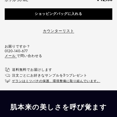
¥ 92,950
ボトル 50 ML
を
読
む.
ショッピングバッグに入れる
同
じ
ペ
ー
カウンターリスト
ジ
の
リ
ン
お困りですか？
ク。
0120-140-677
メール
で問い合わせる
送料無料でお届けします
注文ごとにお好きなサンプルを3つプレゼント
ゲランはミツバチの保護、環境整備に取り組んでいます。
肌本来の美しさを呼び覚ます