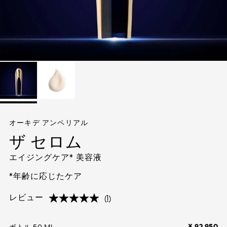
全ての製品
ング・ビ
オーキデ アンペリアル
ザ セロム
ち
エイジングケア* 美容液
*年齢に応じたケア
(1)
レビュー
(1)
(1)
レ
ビ
ュ
ー