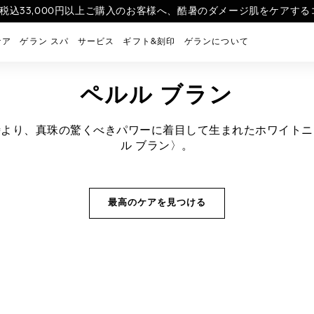
を税込33,000円以上ご購入のお客様へ、酷暑のダメージ肌をケアするコ
荷> ラール エ ラ マティエールを象徴する6つの香りのお試しサイズ
リーを纏ったような美しい肌印象を叶えるスキンケアファンデーション 
る
ケア
ゲラン スパ
サービス
ギフト&刻印
ゲランについて
ペルル ブラン
時より、真珠の驚くべきパワーに着目して生まれたホワイトニ
ル ブラン〉。
最高のケアを見つける