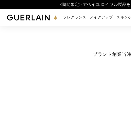
<期間限定> アベイユ ロイヤル製品
<公式オンライン限定再入
<新発売> ジュエ
ゲラン公式オンラインブティック - トップページに戻
フレグランス
メイクアップ
スキン
ブランド創業当