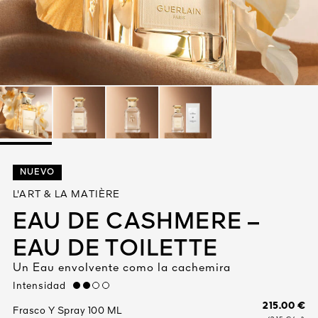
Ver todo
A VIVA
NUEVO
S
L'ART & LA MATIÈRE
IOS
EAU DE CASHMERE –
EAU DE TOILETTE
Un Eau envolvente como la cachemira
Intensidad
medium
215.00 €
Frasco Y Spray 100 ML