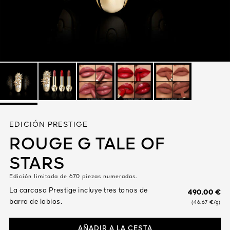
Ver todo
A VIVA
EDICIÓN PRESTIGE
S
ROUGE G TALE OF
IOS
STARS
Edición limitada de 670 piezas numeradas.
La carcasa Prestige incluye tres tonos de
490.00 €
barra de labios.
(46.67 €/g)
AÑADIR A LA CESTA