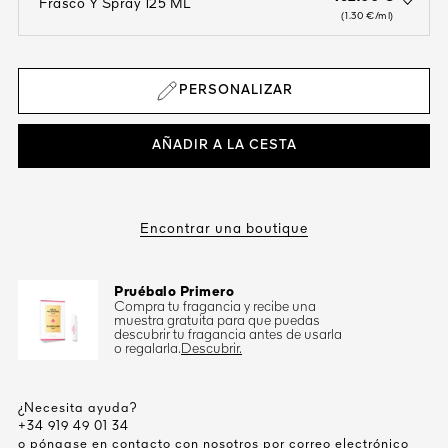
Frasco Y Spray 125 ML
open the dropdown menu to see the available colors / to choose a co
(1.30 €/ml)
PERSONALIZAR
AÑADIR A LA CESTA
Encontrar una boutique
Pruébalo Primero
Compra tu fragancia y recibe una
muestra gratuita para que puedas
descubrir tu fragancia antes de usarla
o regalarla.
Descubrir.
¿Necesita ayuda?
+34 919 49 01 34
o póngase en contacto con nosotros por
correo electrónico