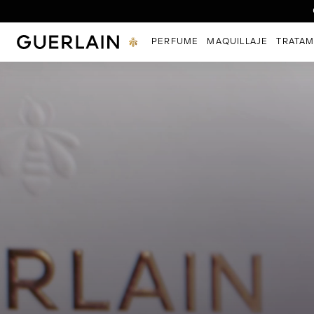
Descubr
Guerlain - (Volver a la página de inicio)
PERFUME
MAQUILLAJE
TRATAM