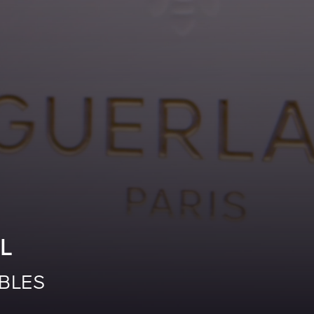
L
BLES