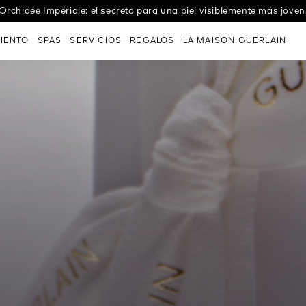
e Les Eaux: las fragancias textiles que celebran un abanico de em
Orchidée Impériale: el secreto para una piel visiblemente más joven
IENTO
SPAS
SERVICIOS
REGALOS
LA MAISON GUERLAIN