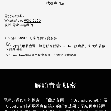
找尋專門店
需要協助嗎？
WhatsApp:
9010 6890
或以
電郵
聯絡我們
滿HK$500 可享免費送貨服務
2件試用裝禮遇，讓您貼身體驗Guerlain護膚品、彩妝和香氛
的獨到優點。
Guerlain承諾全力保育蜜蜂，守護這環境哨兵
解鎖青春肌密
歷經超過15年的探索，「蘭庭花園」（Orchidarium®）及
Guerlain 科研團隊宣佈驕人的研究成果：至臻再生眼唇