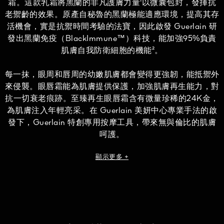
霜。這款乳霜將黑蘭的非凡護膚力量¹以微囊包封，發揮抗
老禦齡的效果。原產自秘魯的黑蘭極能適應環境，提高其存
活機會，實是抗禦時間考驗的法寶，因此啟發 Guerlain 研
發出黑蘭免疫（BlackImmune™）科技，能加強95%負責
肌膚自我防衛細胞的機能²。
每一抹，眼周和唇周的幼嫩肌膚都會變得更強韌，能抵禦外
來侵襲。眼唇霜能為肌膚提供保護，加強肌膚再生能力，對
抗一切衰老痕跡。至臻再生眼唇霜含有微量珍稀的24K金，
為肌膚注入年輕亮采。在 Guerlain 美妍中心專業手法的啟
發下，Guerlain 特創專用按摩工具，帶來無與倫比的肌膚
呵護。
顯示更多 +
至臻再生眼唇霜以補充式瓷瓶盛載，由1863年創立的法國瓷
器名家 Bernardaud 手工打造。
¹人工培植的黑蘭。²成份經體外測試。