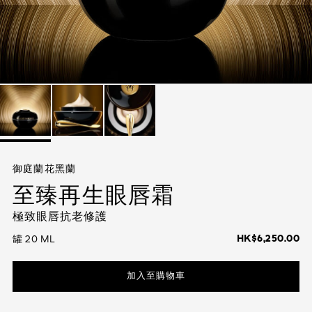
查看全部
身體護理
查看全部
查看全部
御庭蘭花黑蘭
至臻再生眼唇霜
極致眼唇抗老修護
HK$6,250.00
罐 20 ML
加入至購物車