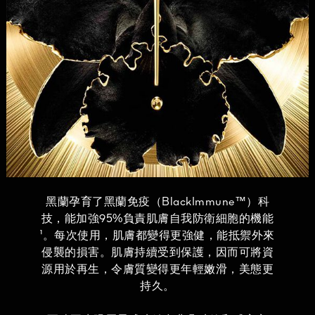
黑蘭孕育了黑蘭免疫（BlackImmune™）科
技，能加強95%負責肌膚自我防衛細胞的機能
¹。每次使用，肌膚都變得更強健，能抵禦外來
侵襲的損害。肌膚持續受到保護，因而可將資
源用於再生，令膚質變得更年輕嫩滑，美態更
持久。