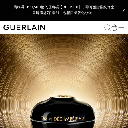
購買L’Art de Vivre家居香氛系列 - 全新香氛蠟燭底及蠟燭香調，
購買任何 Parure Gold 系列產品，即可獲贈 Parure Gold 金鑽修
購物滿HK$2,500輸入優惠碼【BEE2500】，即可獲贈御庭蘭花
(8月官網限定) 購物滿HK$1,800，輸入優惠碼【BEE1800】，即
(8月官網限定) 購物滿HK$880，輸入優惠碼【880】，即可獲贈
於官網購買全新殿級蜂皇晚間貼膚塑顏霜​，即可獲贈殿級蜂皇青
購買任何殿級蜂皇系列產品或套裝，即可獲贈殿級蜂皇再生修護
購買御庭蘭花系列產品，即可獲贈全新御庭蘭花金緻煥采精華水
購物滿HK$1,500輸入優惠碼【BEE1500】，即可獲贈殿級蜂皇
購物滿HK$3,500 輸入優惠碼【BEE3500】，尊享全單 9 折及
購買任何花草水語香氛，即可獲贈花草水語迷你香氛體驗裝
購買全新 KISSKISS 親親花漾柔霧唇膏即可獲贈限量版
即可獲贈L’ART & LA MATIÈRE 藝術沙龍 VÉTIVER FAUVE 綠野
購物滿HK$3,000 即享全單 9 折*，無需輸入優惠碼。
御庭蘭花極緻奢華全效護膚6件套裝，包括限量版化妝袋。
可獲贈御庭蘭花全效6件套裝，包括限量版夏日購物袋。
顏24K 煥采無瑕妝前底霜 5ML 及限量版旅行化妝袋。
全方位彩妝及迷你香氛5件套裝, 包括限量版化妝袋。
雙效精華7天裝及殿級蜂皇淨澈潔顏泡沫40ML。
KISSKISS 唇膏收納掛飾及 7.5ML 迷你香氛 。
皇牌護膚7件套裝，包括限量版化妝袋。
全效6件套裝，包括限量版化妝袋。
10ML 及限量版面部按摩儀。
7.5ML及金蜂飾扣。
春修復5件套裝。
香根 — 淡香精2ml及限量版藝術沙龍陶瓷薰香器。
選
Guerlain - （返回首頁）
查看購
獨家香水
女士香水
男士香水
家居香氛
我們的服務
唇部彩妝
面部底妝
眼部彩妝
經典之作
我們的服務
類別
系列
功效
GUERLAIN 護膚程序
嬌蘭專業研發
我們的服務
免費諮詢服務
尋找送禮靈感
個人化訂製
尋找完美禮物
饋贈體驗
L'Art & La Matière 藝術沙龍
L'Art & La Matière 藝術沙龍
L'Art & La Matière 藝術沙龍
Scented Diffusers 香氛擴香瓶
您的香氛美麗時刻
唇膏
妝前底霜
眼影
Rouge G 寶石唇膏
個人化唇膏
面部精華素與精粹油
Abeille Royale 殿級蜂皇
抗衰老護理
殿級蜂皇護膚程序
Bee Lab™
預約服務
您的香氛美麗時刻
限定禮品套裝
L'Art & La Matière 藝術沙龍系列
尋找香水
訂製香水
AUTY
傾情之約
Allegoria 花草水語系列
L'Homme Idéal 完美男人
車用擴香
唇油和豐唇彩
粉底及遮瑕膏
睫毛液
Parure Gold
尋找粉底
面霜
Orchidée Impériale Black 御庭蘭花黑蘭
提亮護理
御庭蘭花護膚程序
Orchidarium® 蘭庭花園
尋找護膚產品
您的護膚美麗時刻
為她送上
訂製唇膏
尋找粉底
饋贈護理療程
ATIÈRE 藝術沙龍
L’ART & LA MATIÈRE 藝術沙龍
LE 殿級蜂皇
PARURE GOLD 金鑽修顏煥采柔紗氣墊粉盒
PARURE GOLD 金鑽修顏氣墊粉盒
ABEILLE ROYALE 殿級蜂皇
NOIRE 幽夜白芷
MUSC OUTREBLANC 純白麝香
墊粉盒
可替換補充式氣墊粉盒
復原蜜精華
淡香精
典藏精品
Les Légendaires 經典香水
經典男士香水
Scented Candles 香氛蠟燭
潤唇膏
彩妝粉及胭脂
眼線筆
MÉTÉORITES 幻彩流星系列
預約服務
眼唇護理
Orchidée Impériale Gold Nobile 御庭蘭花金緻煥采
浮腫及黑眼圈
您的彩妝美麗時刻
為他送上
尋找護理療程
藝術及送禮
所有個人化訂製服務
Les Privilèges 臻稀典藏
Mon Guerlain 我的嬌蘭
Habit Rouge 紅衣騎士
唇筆
眉部彩妝
爽膚水與精華盈露
Orchidée Impériale 御庭蘭花
保濕護理
度身精選禮物
查看全部
訂製香氛
Les Colognes 調香師古龍水
Les Colognes 調香師古龍水
唇部底霜
卸妝與潔面護理
Orchidée Impériale Brightening 御庭蘭花亮白
防曬護理
查看全部
La Petite Robe Noire 法式黑裙
Absolus Allegoria 花草水語純香系列
面膜
查看全部
查看全部
查看全部
Shalimar 一千零一夜
頭髮護理