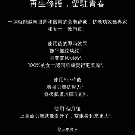
再生修護，留駐青春
一抹就能減輕眼周和唇周的衰老跡象，抗老功效獲專家
和女士一致證實。
使用後的即時效果
撫平皺紋幼紋¹。
肌膚倍見明亮²。
100%的女士認同肌膚變得更美麗³。
使用6小時後
增強肌膚抗禦力⁴。
修復肌膚屏障功能⁵。
使用1個月後
上眼蓋肌膚就像提升了，雙眼看起來更大²。
唇部輪廓更柔和²。
顯示更多 +