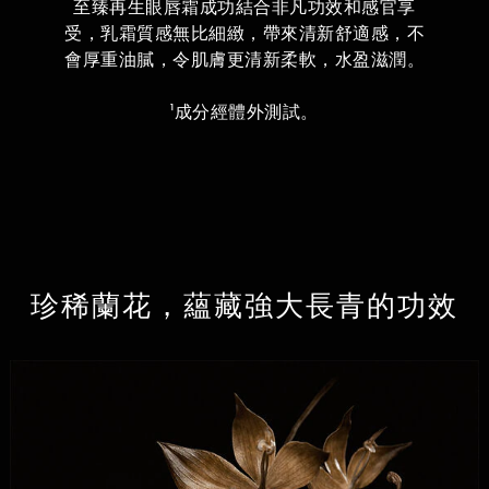
至臻再生眼唇霜成功結合非凡功效和感官享
受，乳霜質感無比細緻，帶來清新舒適感，不
會厚重油膩，令肌膚更清新柔軟，水盈滋潤。
¹成分經體外測試。
珍稀蘭花，蘊藏強大長青的功效