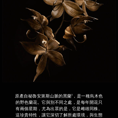
原產自秘魯安第斯山脈的黑蘭¹，是一種烏木色
的野色蘭花。它與別不同之處，是每年開花只
有兩個星期，尤為出眾的是，它是雌雄同株。
這珍貴特性，讓它深切了解所處環境，與生態