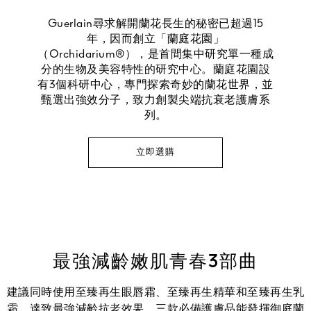
Guerlain尋求解開蘭花長生的秘密已超過15
年，因而創立「蘭庭花園」
（Orchidarium®），是首間集中研究單一種成
分的生物及美容特性的研究中心。蘭庭花園設
有3個科研中心，專門探索奇妙的蘭花世界，並
甄選出強效分子，致力創製尖端抗衰老護膚系
列。
立即選購
最強減齡嫩肌青春3部曲
建議同時使用至臻再生眼唇霜、至臻再生精華和至臻再生乳
霜，達致最強減齡抗老效果。三款必備護膚品能發揮御庭蘭