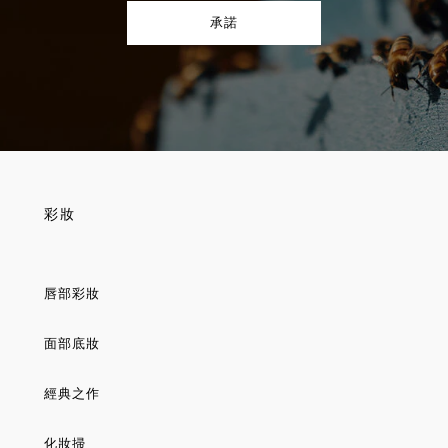
承諾
彩妝
唇部彩妝
面部底妝
經典之作
化妝掃