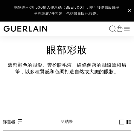
購買L’Art de Vivre家居香氛系列 - 全新香氛蠟燭底及蠟燭香調，
購買任何 Parure Gold 系列產品，即可獲贈 Parure Gold 金鑽修
購物滿HK$2,500輸入優惠碼【BEE2500】，即可獲贈御庭蘭花
(8月官網限定) 購物滿HK$1,800，輸入優惠碼【BEE1800】，即
(8月官網限定) 購物滿HK$880，輸入優惠碼【880】，即可獲贈
於官網購買全新殿級蜂皇晚間貼膚塑顏霜​，即可獲贈殿級蜂皇青
購買任何殿級蜂皇系列產品或套裝，即可獲贈殿級蜂皇再生修護
購買御庭蘭花系列產品，即可獲贈全新御庭蘭花金緻煥采精華水
購物滿HK$1,500輸入優惠碼【BEE1500】，即可獲贈殿級蜂皇
購物滿HK$3,500 輸入優惠碼【BEE3500】，尊享全單 9 折及
購買任何花草水語香氛，即可獲贈花草水語迷你香氛體驗裝
購買全新 KISSKISS 親親花漾柔霧唇膏即可獲贈限量版
即可獲贈L’ART & LA MATIÈRE 藝術沙龍 VÉTIVER FAUVE 綠野
購物滿HK$3,000 即享全單 9 折*，無需輸入優惠碼。
御庭蘭花極緻奢華全效護膚6件套裝，包括限量版化妝袋。
可獲贈御庭蘭花全效6件套裝，包括限量版夏日購物袋。
顏24K 煥采無瑕妝前底霜 5ML 及限量版旅行化妝袋。
全方位彩妝及迷你香氛5件套裝, 包括限量版化妝袋。
雙效精華7天裝及殿級蜂皇淨澈潔顏泡沫40ML。
KISSKISS 唇膏收納掛飾及 7.5ML 迷你香氛 。
皇牌護膚7件套裝，包括限量版化妝袋。
全效6件套裝，包括限量版化妝袋。
10ML 及限量版面部按摩儀。
7.5ML及金蜂飾扣。
春修復5件套裝。
香根 — 淡香精2ml及限量版藝術沙龍陶瓷薰香器。
選
Guerlain - （返回首頁）
查看購
獨家香水
女士香水
男士香水
家居香氛
我們的服務
唇部彩妝
面部底妝
眼部彩妝
經典之作
我們的服務
類別
系列
功效
GUERLAIN 護膚程序
嬌蘭專業研發
我們的服務
免費諮詢服務
尋找送禮靈感
個人化訂製
尋找完美禮物
饋贈體驗
眼部彩妝
L'Art & La Matière 藝術沙龍
L'Art & La Matière 藝術沙龍
L'Art & La Matière 藝術沙龍
Scented Diffusers 香氛擴香瓶
您的香氛美麗時刻
唇膏
妝前底霜
眼影
Rouge G 寶石唇膏
個人化唇膏
面部精華素與精粹油
Abeille Royale 殿級蜂皇
抗衰老護理
殿級蜂皇護膚程序
Bee Lab™
預約服務
您的香氛美麗時刻
限定禮品套裝
L'Art & La Matière 藝術沙龍系列
尋找香水
訂製香水
濃郁顯色的眼影、豐盈睫毛液、線條俐落的眼線筆和眉
AUTY
筆，以多種質感和色調打造自然或大膽的眼妝。
傾情之約
Allegoria 花草水語系列
L'Homme Idéal 完美男人
車用擴香
唇油和豐唇彩
粉底及遮瑕膏
睫毛液
Parure Gold
尋找粉底
面霜
Orchidée Impériale Black 御庭蘭花黑蘭
提亮護理
御庭蘭花護膚程序
Orchidarium® 蘭庭花園
尋找護膚產品
您的護膚美麗時刻
為她送上
訂製唇膏
尋找粉底
饋贈護理療程
ATIÈRE 藝術沙龍
L’ART & LA MATIÈRE 藝術沙龍
LE 殿級蜂皇
PARURE GOLD 金鑽修顏煥采柔紗氣墊粉盒
PARURE GOLD 金鑽修顏氣墊粉盒
ABEILLE ROYALE 殿級蜂皇
NOIRE 幽夜白芷
MUSC OUTREBLANC 純白麝香
墊粉盒
可替換補充式氣墊粉盒
復原蜜精華
淡香精
典藏精品
Les Légendaires 經典香水
經典男士香水
Scented Candles 香氛蠟燭
潤唇膏
彩妝粉及胭脂
眼線筆
MÉTÉORITES 幻彩流星系列
預約服務
眼唇護理
Orchidée Impériale Gold Nobile 御庭蘭花金緻煥采
浮腫及黑眼圈
您的彩妝美麗時刻
為他送上
尋找護理療程
藝術及送禮
所有個人化訂製服務
Les Privilèges 臻稀典藏
Mon Guerlain 我的嬌蘭
Habit Rouge 紅衣騎士
唇筆
眉部彩妝
爽膚水與精華盈露
Orchidée Impériale 御庭蘭花
保濕護理
度身精選禮物
查看全部
訂製香氛
Les Colognes 調香師古龍水
Les Colognes 調香師古龍水
唇部底霜
卸妝與潔面護理
Orchidée Impériale Brightening 御庭蘭花亮白
防曬護理
查看全部
La Petite Robe Noire 法式黑裙
Absolus Allegoria 花草水語純香系列
面膜
9 結果
篩選器
查看全部
查看全部
查看全部
Shalimar 一千零一夜
頭髮護理