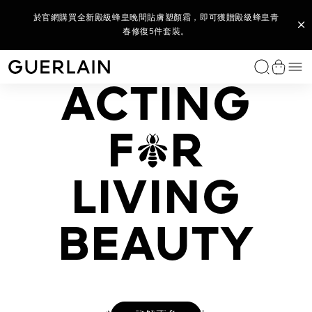
購買L’Art de Vivre家居香氛系列 - 全新香氛蠟燭底及蠟燭香調，
2
購買任何 Parure Gold 系列產品，即可獲贈 Parure Gold 金鑽修
購物滿HK$2,500輸入優惠碼【BEE2500】，即可獲贈御庭蘭花
(8月官網限定) 購物滿HK$1,800，輸入優惠碼【BEE1800】，即
(8月官網限定) 購物滿HK$880，輸入優惠碼【880】，即可獲贈
於官網購買全新殿級蜂皇晚間貼膚塑顏霜​，即可獲贈殿級蜂皇青
購買任何殿級蜂皇系列產品或套裝，即可獲贈殿級蜂皇再生修護
購買御庭蘭花系列產品，即可獲贈全新御庭蘭花金緻煥采精華水
購物滿HK$1,500輸入優惠碼【BEE1500】，即可獲贈殿級蜂皇
購物滿HK$3,500 輸入優惠碼【BEE3500】，尊享全單 9 折及
購買任何花草水語香氛，即可獲贈花草水語迷你香氛體驗裝
購買全新 KISSKISS 親親花漾柔霧唇膏即可獲贈限量版
即可獲贈L’ART & LA MATIÈRE 藝術沙龍 VÉTIVER FAUVE 綠野
購物滿HK$3,000 即享全單 9 折*，無需輸入優惠碼。
MIN.
御庭蘭花極緻奢華全效護膚6件套裝，包括限量版化妝袋。
可獲贈御庭蘭花全效6件套裝，包括限量版夏日購物袋。
顏24K 煥采無瑕妝前底霜 5ML 及限量版旅行化妝袋。
全方位彩妝及迷你香氛5件套裝, 包括限量版化妝袋。
雙效精華7天裝及殿級蜂皇淨澈潔顏泡沫40ML。
KISSKISS 唇膏收納掛飾及 7.5ML 迷你香氛 。
皇牌護膚7件套裝，包括限量版化妝袋。
全效6件套裝，包括限量版化妝袋。
10ML 及限量版面部按摩儀。
7.5ML及金蜂飾扣。
春修復5件套裝。
香根 — 淡香精2ml及限量版藝術沙龍陶瓷薰香器。
選
Guerlain - （返回首頁）
查看購
ACTING
獨家香水
女士香水
男士香水
家居香氛
我們的服務
唇部彩妝
面部底妝
眼部彩妝
經典之作
我們的服務
類別
系列
功效
GUERLAIN 護膚程序
嬌蘭專業研發
我們的服務
免費諮詢服務
尋找送禮靈感
個人化訂製
尋找完美禮物
饋贈體驗
1
FLASH
F
R
L'Art & La Matière 藝術沙龍
L'Art & La Matière 藝術沙龍
L'Art & La Matière 藝術沙龍
Scented Diffusers 香氛擴香瓶
您的香氛美麗時刻
唇膏
妝前底霜
眼影
Rouge G 寶石唇膏
個人化唇膏
面部精華素與精粹油
Abeille Royale 殿級蜂皇
抗衰老護理
殿級蜂皇護膚程序
Bee Lab™
預約服務
您的香氛美麗時刻
限定禮品套裝
L'Art & La Matière 藝術沙龍系列
尋找香水
訂製香水
快速回顧我們參與項目的精粹。
2
DISCOVERY
AUTY
傾情之約
Allegoria 花草水語系列
L'Homme Idéal 完美男人
車用擴香
唇油和豐唇彩
粉底及遮瑕膏
睫毛液
Parure Gold
尋找粉底
面霜
Orchidée Impériale Black 御庭蘭花黑蘭
提亮護理
御庭蘭花護膚程序
Orchidarium® 蘭庭花園
尋找護膚產品
您的護膚美麗時刻
為她送上
訂製唇膏
尋找粉底
饋贈護理療程
ATIÈRE 藝術沙龍
L’ART & LA MATIÈRE 藝術沙龍
LE 殿級蜂皇
PARURE GOLD 金鑽修顏煥采柔紗氣墊粉盒
PARURE GOLD 金鑽修顏氣墊粉盒
ABEILLE ROYALE 殿級蜂皇
3
NOIRE 幽夜白芷
MUSC OUTREBLANC 純白麝香
LIVING
IMMERSION
墊粉盒
可替換補充式氣墊粉盒
復原蜜精華
淡香精
典藏精品
Les Légendaires 經典香水
經典男士香水
Scented Candles 香氛蠟燭
潤唇膏
彩妝粉及胭脂
眼線筆
MÉTÉORITES 幻彩流星系列
預約服務
眼唇護理
Orchidée Impériale Gold Nobile 御庭蘭花金緻煥采
浮腫及黑眼圈
您的彩妝美麗時刻
為他送上
尋找護理療程
藝術及送禮
所有個人化訂製服務
4
DIVE IN
Les Privilèges 臻稀典藏
Mon Guerlain 我的嬌蘭
Habit Rouge 紅衣騎士
唇筆
眉部彩妝
爽膚水與精華盈露
Orchidée Impériale 御庭蘭花
保濕護理
度身精選禮物
查看全部
BEAUTY
訂製香氛
Les Colognes 調香師古龍水
Les Colognes 調香師古龍水
唇部底霜
卸妝與潔面護理
Orchidée Impériale Brightening 御庭蘭花亮白
防曬護理
查看全部
La Petite Robe Noire 法式黑裙
Absolus Allegoria 花草水語純香系列
面膜
查看全部
查看全部
查看全部
Shalimar 一千零一夜
頭髮護理