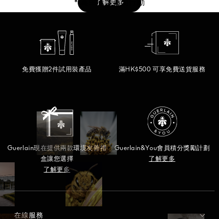
查看全部
了解更多
* 為生活之美而行動
身體護理
查看全部
查看全部
免費獲贈2件試用裝產品
滿HK$500 可享免費送貨服務
Guerlain現在提供兩款環境友善禮
Guerlain&You會員積分獎勵計劃
盒讓您選擇
了解更多
了解更多
在線服務