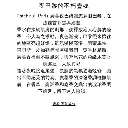
夜巴黎的不朽靈魂
Patchouli Paris 廣藿夜巴黎讓您夢迴巴黎，在
法國首都盡興嬉遊。
香水在接觸肌膚的剎那，便釋放沁人心脾的醛
香，令人為之悸動。夜色漸濃，巴黎熙來攘往
的地區亮起紅燈，氣氛慢慢高漲，讓蒙馬特、
阿貝斯、皮加勒等鬧區帶我們一窺香材精髓。
廣藿香盡顯不覊風采，與鳶尾花的粉緻木質香
調邂逅，大放異彩。
隨著夜晚接近尾聲，歡騰的氣氛逐漸蜕變，譜
出不同感受的前奏。廣藿香的深邃香調輕撫肌
膚，在香草、龍涎香和麝香交織出的琥珀香調
下綿延，留下迷人餘韻。
查看所有成分