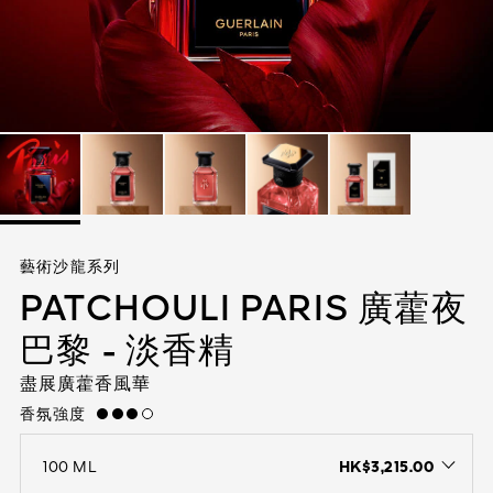
查看全部
身體護理
查看全部
查看全部
藝術沙龍系列
PATCHOULI PARIS 廣藿夜
巴黎 - 淡香精
盡展廣藿香風華
香氛強度
high
HK$3,215.00
100 ML
open the dropdown menu to see the available colors / to choose a co