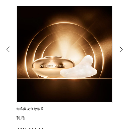
御庭蘭花金緻煥采
乳霜