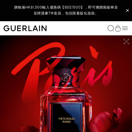
購買L’Art de Vivre家居香氛系列 - 全新香氛蠟燭底及蠟燭香調，
購買任何 Parure Gold 系列產品，即可獲贈 Parure Gold 金鑽修
購物滿HK$2,500輸入優惠碼【BEE2500】，即可獲贈御庭蘭花
(8月官網限定) 購物滿HK$1,800，輸入優惠碼【BEE1800】，即
(8月官網限定) 購物滿HK$880，輸入優惠碼【880】，即可獲贈
於官網購買全新殿級蜂皇晚間貼膚塑顏霜​，即可獲贈殿級蜂皇青
購買任何殿級蜂皇系列產品或套裝，即可獲贈殿級蜂皇再生修護
購買御庭蘭花系列產品，即可獲贈全新御庭蘭花金緻煥采精華水
購物滿HK$1,500輸入優惠碼【BEE1500】，即可獲贈殿級蜂皇
購物滿HK$3,500 輸入優惠碼【BEE3500】，尊享全單 9 折及
購買任何花草水語香氛，即可獲贈花草水語迷你香氛體驗裝
購買全新 KISSKISS 親親花漾柔霧唇膏即可獲贈限量版
即可獲贈L’ART & LA MATIÈRE 藝術沙龍 VÉTIVER FAUVE 綠野
購物滿HK$3,000 即享全單 9 折*，無需輸入優惠碼。
御庭蘭花極緻奢華全效護膚6件套裝，包括限量版化妝袋。
可獲贈御庭蘭花全效6件套裝，包括限量版夏日購物袋。
顏24K 煥采無瑕妝前底霜 5ML 及限量版旅行化妝袋。
全方位彩妝及迷你香氛5件套裝, 包括限量版化妝袋。
雙效精華7天裝及殿級蜂皇淨澈潔顏泡沫40ML。
KISSKISS 唇膏收納掛飾及 7.5ML 迷你香氛 。
皇牌護膚7件套裝，包括限量版化妝袋。
全效6件套裝，包括限量版化妝袋。
10ML 及限量版面部按摩儀。
7.5ML及金蜂飾扣。
春修復5件套裝。
香根 — 淡香精2ml及限量版藝術沙龍陶瓷薰香器。
選
Guerlain - （返回首頁）
查看購
獨家香水
女士香水
男士香水
家居香氛
我們的服務
唇部彩妝
面部底妝
眼部彩妝
經典之作
我們的服務
類別
系列
功效
GUERLAIN 護膚程序
嬌蘭專業研發
我們的服務
免費諮詢服務
尋找送禮靈感
個人化訂製
尋找完美禮物
饋贈體驗
L'Art & La Matière 藝術沙龍
L'Art & La Matière 藝術沙龍
L'Art & La Matière 藝術沙龍
Scented Diffusers 香氛擴香瓶
預約服務
唇膏
妝前底霜
眼影
Rouge G 寶石唇膏
個人化唇膏
面部精華素與精粹油
Abeille Royale 殿級蜂皇
抗衰老護理
殿級蜂皇護膚程序
Bee Lab™
預約服務
您的香氛美麗時刻
限定禮品套裝
L'Art & La Matière 藝術沙龍系列
尋找香水
訂製香水
AUTY
傾情之約
Allegoria 花草水語系列
L'Homme Idéal 完美男人
車用擴香
尋找香水
唇油和豐唇彩
粉底及遮瑕膏
睫毛液
Parure Gold
尋找粉底
面霜
Orchidée Impériale Black 御庭蘭花黑蘭
提亮護理
御庭蘭花護膚程序
Orchidarium® 蘭庭花園
尋找護膚產品
您的護膚美麗時刻
為她送上
訂製唇膏
尋找粉底
饋贈護理療程
ATIÈRE 藝術沙龍
L’ART & LA MATIÈRE 藝術沙龍
LE 殿級蜂皇
PARURE GOLD 金鑽修顏煥采柔紗氣墊粉盒
PARURE GOLD 金鑽修顏氣墊粉盒
ABEILLE ROYALE 殿級蜂皇
NOIRE 幽夜白芷
MUSC OUTREBLANC 純白麝香
墊粉盒
可替換補充式氣墊粉盒
復原蜜精華
淡香精
典藏精品
Les Légendaires 經典香水
經典男士香水
Scented Candles 香氛蠟燭
潤唇膏
彩妝粉及胭脂
眼線筆
MÉTÉORITES 幻彩流星系列
預約服務
眼唇護理
Orchidée Impériale Gold Nobile 御庭蘭花金緻煥采
浮腫及黑眼圈
您的彩妝美麗時刻
為他送上
尋找護理療程
藝術及送禮
所有個人化訂製服務
Les Privilèges 臻稀典藏
Mon Guerlain 我的嬌蘭
Habit Rouge 紅衣騎士
唇筆
眉部彩妝
爽膚水與精華盈露
Orchidée Impériale 御庭蘭花
保濕護理
度身精選禮物
查看全部
訂製香氛
Les Colognes 調香師古龍水
Les Colognes 調香師古龍水
唇部底霜
卸妝與潔面護理
Orchidée Impériale Brightening 御庭蘭花亮白
防曬護理
查看全部
La Petite Robe Noire 法式黑裙
Absolus Allegoria 花草水語純香系列
面膜
查看全部
查看全部
查看全部
Shalimar 一千零一夜
頭髮護理