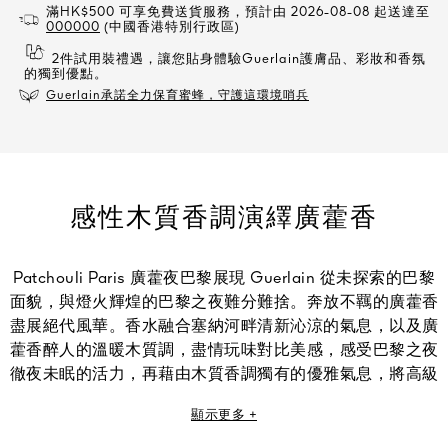
滿HK$500 可享免費送貨服務，預計由 2026-08-08 起送達至
000000
(中國香港特別行政區)
2件試用裝禮遇，讓您貼身體驗Guerlain護膚品、彩妝和香氛
的獨到優點。
Guerlain承諾全力保育蜜蜂，守護這環境哨兵
感性木質香調演繹廣藿香
Patchouli Paris 廣藿夜巴黎展現 Guerlain 從未探索的巴黎
面貌，與燈火輝煌的巴黎之夜難分難捨。奔放不羈的廣藿香
盡展絕代風華。香水融合塞納河畔清新沁涼的氣息，以及廣
藿香醉人的溫暖木質調，盡情玩味對比美感，感受巴黎之夜
徹夜未眠的活力，再藉由木質香調獨有的優雅氣息，將高級
歌劇院的繚繞木香綻放鼻間。
顯示更多 +