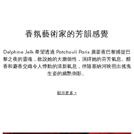
香氛藝術家的芳韻感覺
Delphine Jelk 希望透過 Patchouli Paris 廣藿夜巴黎捕捉巴
黎之夜的靈魂，敘說她的大膽個性，演繹她的芬芳氣息。醛
香和麝香交織令人悸動的清新氣息，伴隨塞納河映照出搖曳
生姿的嬌艷倒影。​
「如果要將 Patchouli Paris 廣藿夜巴黎比喻為一種顏色，
顯示更多 +
那就是閃爍的紅色光芒，展現徹夜未眠的巴黎景象。」
Delphine Jelk，Guerlain 香氛創意總監兼調香師
Patchouli Paris 廣藿夜巴黎透過鳶尾花的粉緻木質香調，
傳達夜晚街道盡情歡慶的活力，在奔放的音樂下，盡顯巴黎
令人心醉的魅力。