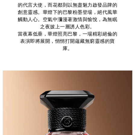
的代言大使，而花都則以無盡魅力啟發品牌的
創意靈感。華燈下的巴黎粉墨登場，絕代風華
觸動人心。空氣中瀰漫著激情與愉悅，為無眠
之夜披上一層誘人色彩。
當夜幕低垂，華燈照亮巴黎，一場精彩絕倫的
表演即將展開，悄悄打開蘊藏無窮靈感的寶
庫。