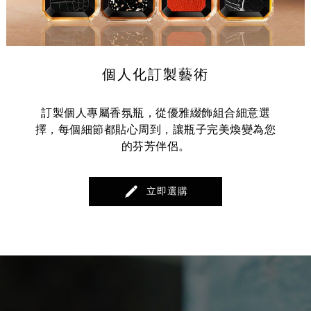
個人化訂製藝術
訂製個人專屬香氛瓶，從優雅綴飾組合細意選
擇，每個細節都貼心周到，讓瓶子完美煥變為您
的芬芳伴侶。
立即選購