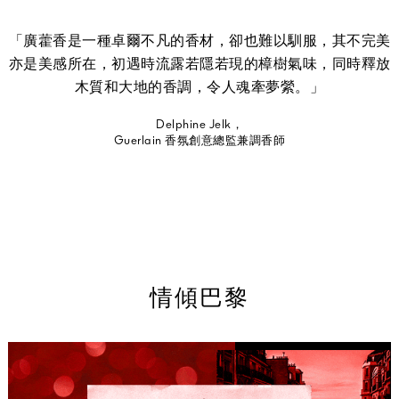
「廣藿香是一種卓爾不凡的香材，卻也難以馴服，其不完美
亦是美感所在，初遇時流露若隱若現的樟樹氣味，同時釋放
木質和大地的香調，令人魂牽夢縈。」
Delphine Jelk，
Guerlain 香氛創意總監兼調香師
情傾巴黎