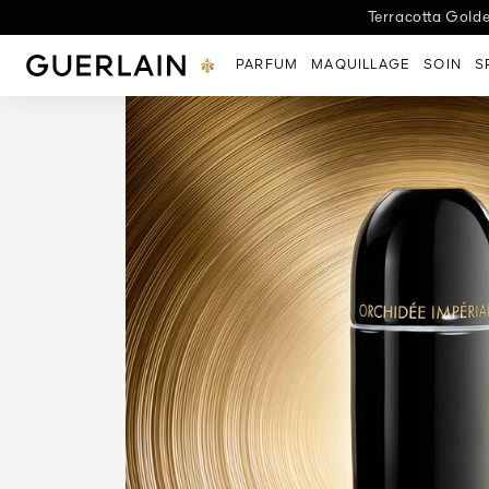
Nouveau Rendez-Vous 
Terracotta Golde
Nouveauté : 
Découvrez 
L'
Guerlain - (Revenir à la page d'accueil)
PARFUM
MAQUILLAGE
SOIN
S