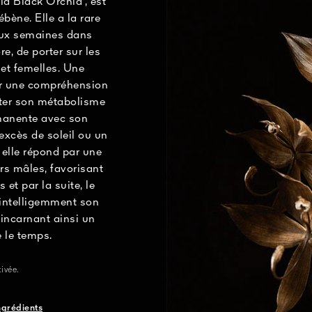
la Black Orchid¹, est
bène. Elle a la rare
deux semaines dans
e, de porter sur les
et femelles. Une
par une compréhension
pter son métabolisme
manente avec son
xcès de soleil ou un
 elle répond par une
rs mâles, favorisant
 et par la suite, le
 intelligemment son
 incarnant ainsi un
e le temps.
ivée.
ingrédients