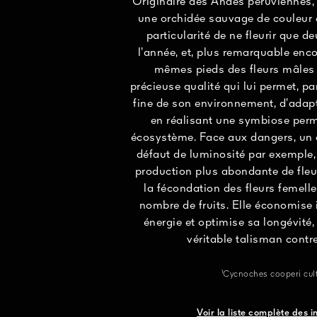
Originaire des Andes péruviennes, 
une orchidée sauvage de couleur é
particularité de ne fleurir que 
l’année, et, plus remarquable encor
mêmes pieds des fleurs mâles 
précieuse qualité qui lui permet, 
fine de son environnement, d’ada
en réalisant une symbiose per
écosystème. Face aux dangers, un e
défaut de luminosité par exemple,
production plus abondante de fleu
la fécondation des fleurs femelles
nombre de fruits. Elle économise
énergie et optimise sa longévité,
véritable talisman contr
¹Cycnoches cooperi cult
Voir la liste complète des 