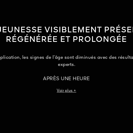
JEUNESSE VISIBLEMENT PRÉSE
RÉGÉNÉRÉE ET PROLONGÉE
plication, les signes de l’âge sont diminués avec des résult
experts.
APRÈS UNE HEURE
Les rides et ridules sont lissées et le grain de peau est affiné¹
Voir plus +
APRÈS SIX HEURES
ière cutanée est renforcée et l’hydratation de la peau est amé
APRÈS DEUX MOIS
La peau paraît cinq ans plus jeune³.