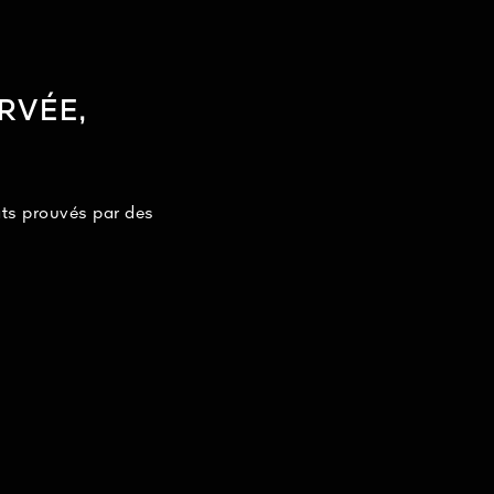
RVÉE,
ats prouvés par des
.
liorée².