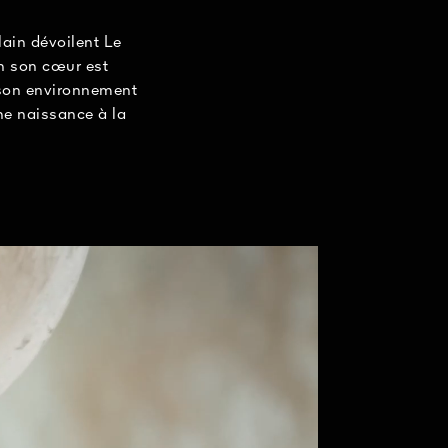
lain dévoilent Le
n son cœur est
à son environnement
ne naissance à la
st enrichie d’un
sement cutané.
rtisanale par la
 1863.
que et d’un dérivé de