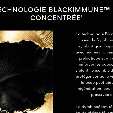
 femmes confirment à 95% que leur peau semble transform
TECHNOLOGIE BLACKIMMUNE™ 
CONCENTRÉE¹
6 femmes. ²Test instrumental, 11 panélistes. ³Évaluation clinique par un dermat
peau sensible, 2 applications par jour pendant 2 mois, à l’aide du Skin Agin
). ⁴Auto-évaluation, 104 femmes, 2 applications par jour pendant 1 mois d’util
La technologie Bla
sein du Symbios
symbiotique. Insp
avec leur environne
prébiotique et un 
renforcer les capa
ciblant l’ensemble 
protéger contre le v
la peau peut ain
régénération, pour 
préservée de
Le Symbiosérum réus