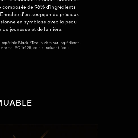
ute-sensorialité et haute-naturalité
e composée de 96% d’ingrédients
. Enrichie d’un soupçon de précieux
 fusionne en symbiose avec la peau
er de jeunesse et de lumière.
périale Black. ²Test in vitro sur ingrédients.
norme ISO 16128, calcul incluant l’eau.
MMUABLE