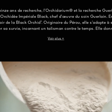
inze ans de recherche, l’Orchidarium® et la recherche Guer
rchidée Impériale Black, chef d’œuvre du soin Guerlain. E
ir de la Black Orchid¹. Originaire du Pérou, elle s’adapte 
r sa survie, incarnant un talisman contre le temps. Elle don
ckimmune™, sur-concentrée² au sein du Symbiosérum, elle e
Voir plus +
iotique³ pour aider la peau à se protéger contre le vieillis
se love au cœur d’un écrin rechargeable réalisé de façon a
n Bernardaud, manufacture française de porcelaine depuis
ultivée. ²Dans la gamme Orchidée Impériale Black. ³Combinaison d’un prébioti
probiotique.