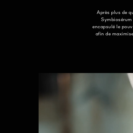
Après plus de qu
Symbiosérum O
encapsulé le pouvo
afin de maximise
technologie Bla
complexe symb
Le Symbiosérum 
maiso
¹Cycnoches cooperi c