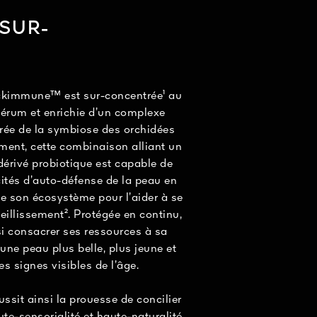
ée⁴.
SUR-
ologue, 30 femmes dont
g Atlas (R Bazin & F
isation.
ckimmune™ est sur-concentrée¹ au
érum et enrichie d’un complexe
irée de la symbiose des orchidées
ment, cette combinaison alliant un
dérivé probiotique est capable de
cités d’auto-défense de la peau en
de son écosystème pour l’aider à se
ieillissement². Protégée en continu,
si consacrer ses ressources à sa
une peau plus belle, plus jeune et
s signes visibles de l’âge.
sit ainsi la prouesse de concilier