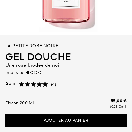
Tout voir
LA PETITE ROBE NOIRE
GEL DOUCHE
Une rose brodée de noir
TÉ
Intensité
low
8
ENDE
(4)
Avis
(4)
(4)
55,00 €
Flacon 200 ML
(0,28 €/ml)
AJOUTER AU PANIER