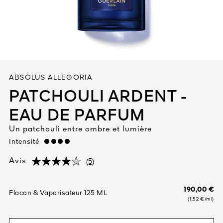
Tout voir
ABSOLUS ALLEGORIA
PATCHOULI ARDENT -
EAU DE PARFUM
TÉ
Un patchouli entre ombre et lumière
8
ENDE
Intensité
strong
(5)
Avis
(5)
(5)
190,00 €
Flacon & Vaporisateur 125 ML
(1,52 €/ml)