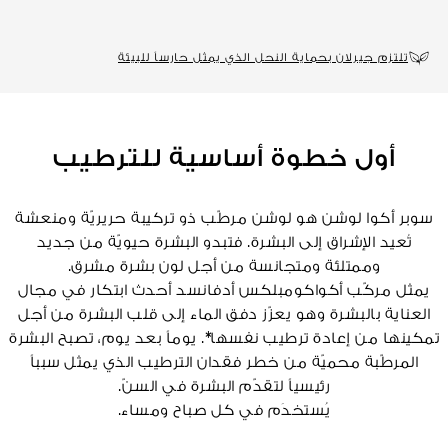
تلتزم جيرلان بحماية النحل الذي يمثل حارساً للبيئة
أول خطوة أساسية للترطيب
سوبر أكوا لوشن هو لوشن مرطّب ذو تركيبة حريريّة ومنعشة
تُعيد الإشراق إلى البشرة. فتبدو البشرة حيويّة من جديد
وممتلئة ومتجانسة من أجل لون بشرة مشرق.
يمثل مركّب أكواكومبلكس أدفانسد أحدث ابتكار في مجال
العناية بالبشرة وهو يعزّز دفق الماء إلى قلب البشرة من أجل
تمكينها من إعادة ترطيب نفسها*. يوماً بعد يوم، تصبح البشرة
المرطّبة محميّة من خطر فقدان الترطيب الذي يمثل سبباً
رئيسياً لتقدّم البشرة في السنّ.
يُستخدَم في كل صباح ومساء.