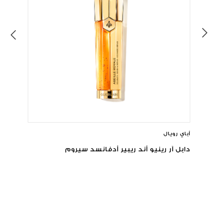
أباي رويال
دابل آر رينيو أند ريبير أدفانسد سيروم