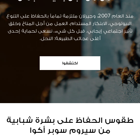
منذ العام 2007، وجيرلان ملتزمة تماماً بالحفاظ على التنوع
البيولوجي، الابتكار المستدام، العمل من أجل المناخ وخلق
تأثير اجتماعي إيجابي. قبل كل شيء، نسعى لحماية إحدى
أغلى عجائب الطبيعة: النحل.
اكتشفوا
طقوس الحفاظ على بشرة شبابية
من سيروم سوبر أكوا