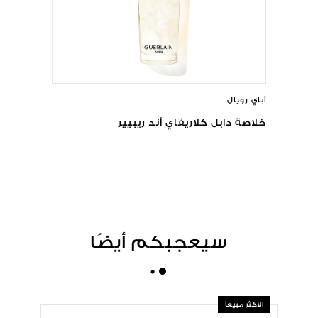
أباي رويال
خلاصة دابل كلاريفاي أند ريبيير
سيعجبكم أيضًا
الأكثر مبيعاً