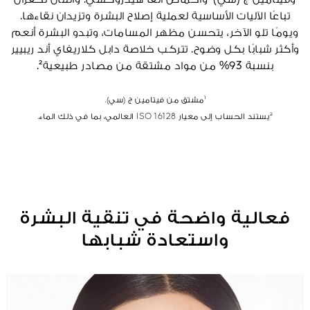
وفيتامين ج (سي)¹ وأحماض ألفا هيدروكسي. واللتان تحفزان
تباعًا الآليات الأساسية لعملية إصلاح البشرة وتزيدان نقاءها.
ويومًا تلو الآخر، يتحسن مظهر المسامات، وتبدو البشرة أنعم
وأكثر شبابًا بكل وضوح. تتركب خلاصة دابل كلاريفاي أند ريبيير
بنسبة 93% من مواد مشتقة من مصادر طبيعية².
¹مشتق من فيتامين ج (سي).
²يستند الحساب إلى معيار ISO 16128 العالمي، بما في ذلك الماء.
فعالية واضحة في تنقية البشرة
واستعادة شبابها