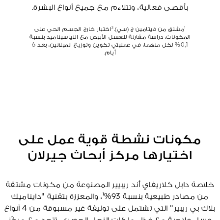
بأقصى فعالية، وتتلاءم مع جميع أنواع البشرة.
¹مشتق من فيتامين ج (سي).²اختبار خارج الجسم الحي على
المكونات، دراسة مقارنة للعسل الأبيض مع النياسيناميد بنسبة
0,1% لكل منهما، في عمليتي تكوين وتوزيع الميلانين، بعد 6
أيام.
مكونات نشطة قوية عمل على
اختيارها مركز أبحاث جيرلان
خلاصة دابل كلاريفاي أند ريبيير المصنوعة من مكونات مشتقة
من مصادر طبيعية بنسبة 93%¹، والمعززة بتقنية "دايناميك
بلاك بي ريبير" التي تشتمل على توليفة غير مسبوقة من 4 أنواع