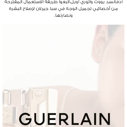
أدفانسد يووث واتوري أويل.اتبعوا طريقة الاستعمال المقترحة
من أخصائيي تجميل الوجه في سبا جيرلان لإصلاح البشرة
ونضارتها.