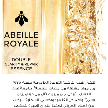
تتكوّن هذه التركيبة الفريدة المزدوجة بنسبة 93%
من مواد مشتقة من مصادر طبيعية¹. جامعةً قوة
العسل الأبيض، مع مزيج فعّال من فيتامين ج
(سي)² وأحماض ألفا هيدروكسي. السحابة البيضاء
من الهلام الجزيئي تختلط عند رج العبوة لتكشف