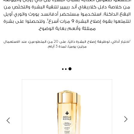
من خلاصة دابل كلاريفاي أند ريبيير لتنقية البشرة والتخلّص من
البقع الداكنة. استخدموا مستحضر أدفانسد يووث واتوري أويل
لتتمتعوا بقوة إصلاح البشرة 9 مرات أسرع¹. ولتحصلوا على بشرة
ممتلئة وأنعم بغاية الوضوح.
¹اختبار أدائي، لوظيفة إصلاح البشرة ذاتيًا، على 20 من المتطوعين، عند الاستعمال
مرتين يوميًا، لمدة 3 أيام.