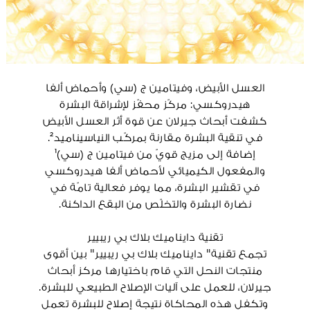
العسل الأبيض، وفيتامين ج (سي) وأحماض ألفا
هيدروكسي: مركّز محفّز لإشراقة البشرة
كشفت أبحاث جيرلان عن قوة أثر العسل الأبيض
في تنقية البشرة مقارنة بمركّب النياسيناميد².
إضافة إلى مزيج قويّ من فيتامين ج (سي)¹
والمفعول الكيميائي لأحماض ألفا هيدروكسي
في تقشير البشرة، مما يوفر فعالية تامّة في
نضارة البشرة والتخلّص من البقع الداكنة.
تقنية دايناميك بلاك بي ريبيير
تجمع تقنية" دايناميك بلاك بي ريبيير" بين أقوى
منتجات النحل التي قام باختيارها مركز أبحاث
جيرلان، للعمل على آليات الإصلاح الطبيعي للبشرة.
وتكفل هذه المحاكاة نتيجة إصلاح للبشرة تعمل