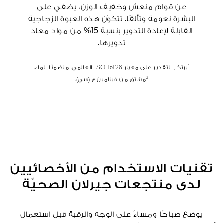
عن قوام منعش وخفيف الوزن، يضفي على
البشرة نعومة وتألقًا. تتكوّن هذه العبوة الزجاجية
القابلة لإعادة التدوير بنسبة 15% من مواد معاد
تدويرها.
¹يرتكز التقدير على معيار ISO 16128 العالمي، متضمنًا الماء.
²مشتق من فيتامين ج (سي).
تقنيات الاستخدام من الأخصائيين
لدى منتجعات جيرلان الصحيّة
يوضع صباحًا ومساءً على الوجه والرقبة قبل استعمال