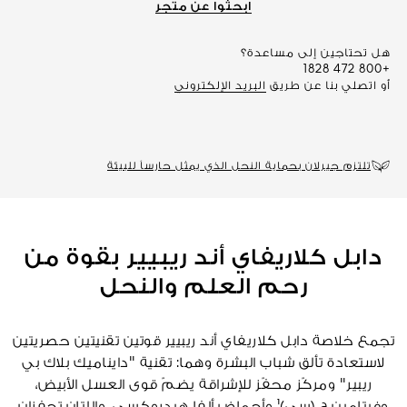
ابحثوا عن متجر
هل تحتاجين إلى مساعدة؟
+800 472 1828
أو اتصلي بنا عن طريق
البريد الإلكتروني
تلتزم جيرلان بحماية النحل الذي يمثل حارساً للبيئة
دابل كلاريفاي أند ريبيير بقوة من
رحم العلم والنحل
تجمع خلاصة دابل كلاريفاي أند ريبيير قوتين تقنيتين حصريتين
لاستعادة تألق شباب البشرة وهما: تقنية "دايناميك بلاك بي
ريبير" ومركّز محفّز للإشراقة يضمّ قوى العسل الأبيض،