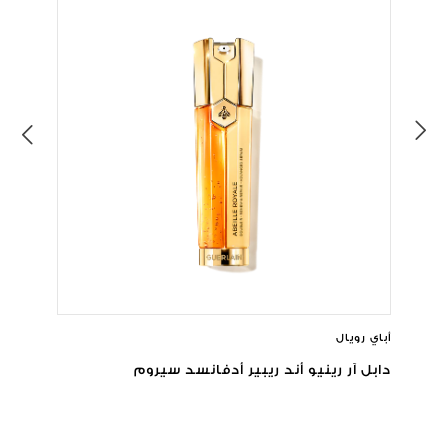
أباي رويال
دابل آر رينيو أند ريبير أدفانسد سيروم