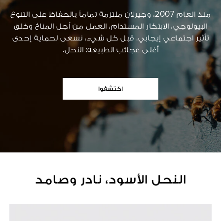
منذ العام 2007، وجيرلان ملتزمة تماماً بالحفاظ على التنوع
البيولوجي، الابتكار المستدام، العمل من أجل المناخ وخلق
تأثير اجتماعي إيجابي. قبل كل شيء، نسعى لحماية إحدى
أغلى عجائب الطبيعة: النحل.
اكتشفوا
النحل الأسود، نادر وصامد