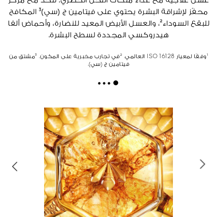
عسل علاجية مع غذاء ملكات النحل الحصري. تتحد مع مركّز
محفّز لإشراقة البشرة يحتوي على فيتامين ج (سي)³ المكافح
للبقع السوداء²، والعسل الأبيض المعيد للنضارة، وأحماض ألفا
هيدروكسي المجددة لسطح البشرة.
¹وفقًا لمعيار ISO 16128 العالمي. ²في تجارب مخبرية على المكون. ³مشتق من
فيتامين ج (سي).