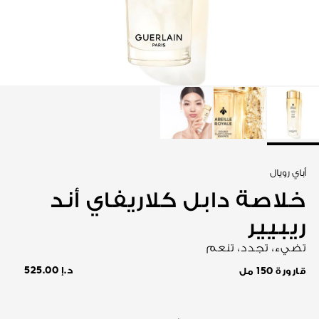
عرض الكل
أباي رويال
خلاصة دابل كلاريفاي أند
ريبيير
تضيء، تجدد، تنعم
د.إ 525.00
قارورة 150 مل