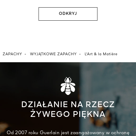
ODKRYJ
-
-
ZAPACHY
WYJĄTKOWE ZAPACHY
L'Art & la Matière
DZIAŁANIE NA RZECZ
ŻYWEGO PIĘKNA
Od 2007 roku Guerlain jest zaangażowany w ochronę