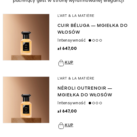
pachnący gest w stronę wyrafinowanej elegancji
L’ART & LA MATIÈRE
CUIR BÉLUGA — MGIEŁKA DO
WŁOSÓW
Intensywność
low
zł 647,00
KUP
L’ART & LA MATIÈRE
NÉROLI OUTRENOIR —
MGIEŁKA DO WŁOSÓW
Intensywność
low
zł 647,00
KUP