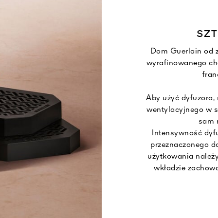
SZT
Dom Guerlain od z
wyrafinowanego ch
fran
Aby użyć dyfuzora,
wentylacyjnego w s
sam 
Intensywność dyf
przeznaczonego do
użytkowania należ
wkładzie zachowa