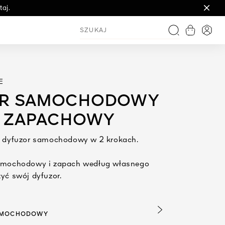
aj.
Zobacz ko
Logo
Szukaj
E
OR SAMOCHODOWY
D ZAPACHOWY
j dyfuzor samochodowy w 2 krokach.
samochodowy i zapach według własnego
yć swój dyfuzor.
AMOCHODOWY