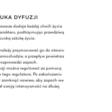
UKA DYFUZJI
awsze dodaje każdej chwili życia
arakteru, podtrzymując prawdziwą
cuską sztukę życia.
 należy przymocować go do otworu
amochodzie, a przepływ powietrza
rozprowadzi zapach.
uzji można regulować za pomocą
 tego regulatora. Po zakończeniu
y zamknąć nawiew, aby zapach we
ł swoją intensywność na dłużej.