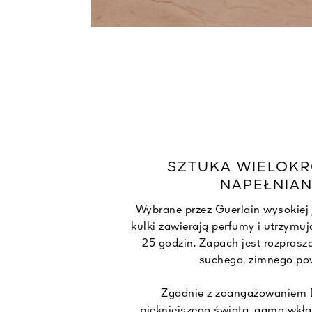
SZTUKA WIELOK
NAPEŁNIAN
Wybrane przez Guerlain wysokiej
kulki zawierają perfumy i utrzymuj
25 godzin. Zapach jest rozprasz
suchego, zimnego pow
Zgodnie z zaangażowaniem 
piękniejszego świata, gama wk