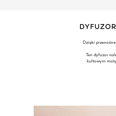
DYFUZOR
Dzięki przenośn
Ten dyfuzor nal
kultowym moty
Guerlinade – J
Sarrapia
Dyfuzor samochodo