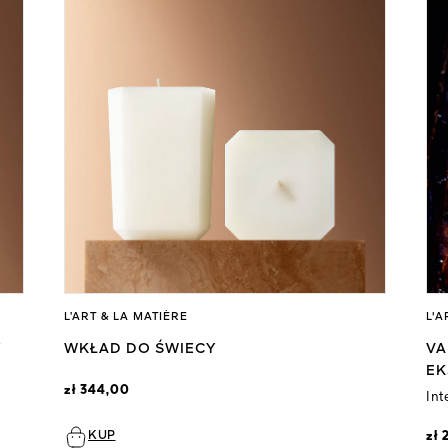
L’ART & LA MATIÈRE
L'A
Y
WKŁAD DO ŚWIECY
VA
EK
zł 344,00
In
KUP
zł 