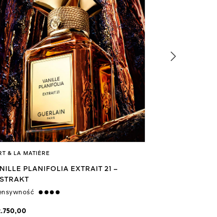
RT & LA MATIÈRE
L'ART & LA MATI
NILLE PLANIFOLIA EXTRAIT 21 –
BERGAMOTE F
STRAKT
EKSTRAKT
tensywność
strong
Intensywność
st
2.750,00
zł 2.750,00