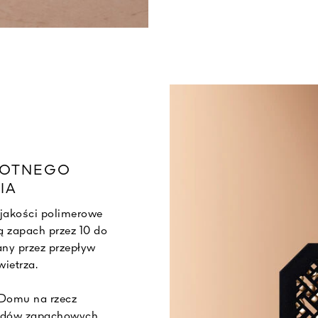
ROTNEGO
IA
 jakości polimerowe
ą zapach przez 10 do
any przez przepływ
ietrza.
Domu na rzecz
ładów zapachowych