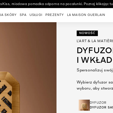
ssKiss, miodowa pomadka odporna na pocałunki. Poznaj klikając tut
Poznaj sekret pielęgnacji o absolutnej doskonałości Guerlain.
JA SKÓRY
SPA
USŁUGI
PREZENTY
LA MAISON GUERLAIN
NOWOŚĆ
L’ART & LA MATIÈR
DYFUZ
I WKŁA
Spersonalizuj swó
Wybierz dyfuzor 
wyboru, aby stworz
DYFUZOR
DYFUZOR S