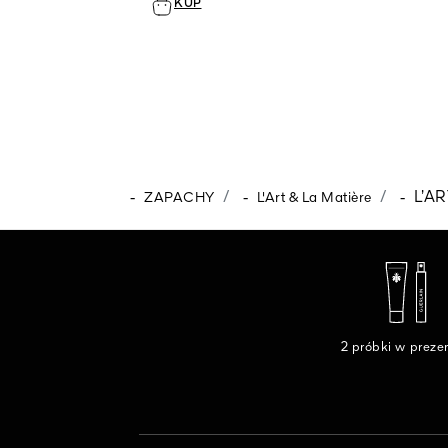
KUP
-
-
-
L’A
ZAPACHY
L'Art & La Matière
2 próbki w preze