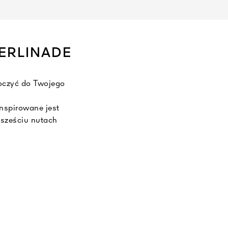
ERLINADE
oczyć do Twojego
inspirowane jest
sześciu nutach
 Pallida, Tonka
ord Domu.
e z wkładami L’Art