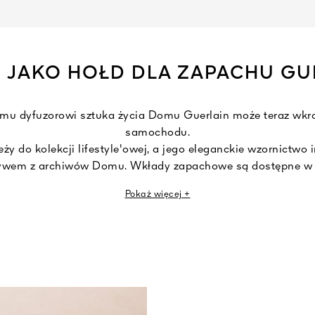
 JAKO HOŁD DLA ZAPACHU GU
emu dyfuzorowi sztuka życia Domu Guerlain może teraz wkr
samochodu.
eży do kolekcji lifestyle'owej, a jego eleganckie wzornictwo 
wem z archiwów Domu. Wkłady zapachowe są dostępne w 
asmin Grandiflorum, Rose Centifolia, Vanille Planifolia, Iris
Pokaż więcej +
 i Bergamote Fantastico – składających się na autorski ak
wy jest sprzedawany osobno i może być używany wyłączni
& La Matière, sprzedawanymi osobno.