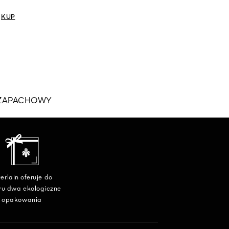
KUP
KUP
 ZAPACHOWY
erlain oferuje do
ru dwa ekologiczne
opakowania