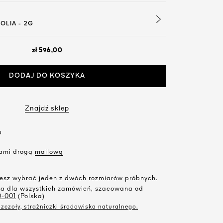
OLIA - 2G
zł 596,00
DODAJ DO KOSZYKA
Znajdź sklep
?
 nami drogą
mailową
żesz wybrać jeden z dwóch rozmiarów próbnych.
ka dla wszystkich zamówień, szacowana od
0-001
(Polska)
zczoły, strażniczki środowiska naturalnego.