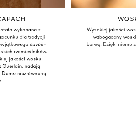
ZAPACH
WOS
stała wykonana z
Wysokiej jakości wos
acunku dla tradycji
wzbogacony woski
u wyjątkowego
savoir-
barwę. Dzięki niemu z
skich rzemieślników.
kiej jakości wosku
 Guerlain, nadają
 Domu niezrównaną
.