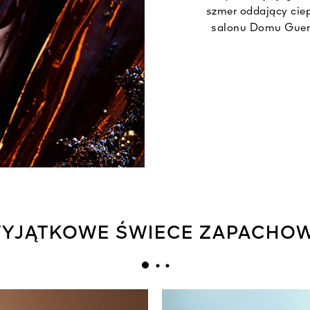
szmer oddający cie
salonu Domu Guerl
YJĄTKOWE ŚWIECE ZAPACHO