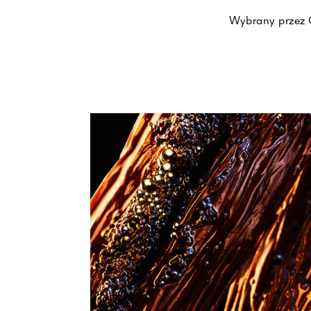
Wybrany przez 
około 45 go
Twój wkład do ś
pochodzącego w 9
ze słoikiem szkl
Nowe wkłady do św