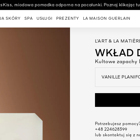
ssKiss, miodowa pomadka odporna na pocałunki. Poznaj klikając tut
Poznaj sekret pielęgnacji o absolutnej doskonałości Guerlain.
JA SKÓRY
SPA
USŁUGI
PREZENTY
LA MAISON GUERLAIN
L’ART & LA MATIÈR
WKŁAD 
Kultowe zapachy
VANILLE PLANIFO
open the dropdown me
Potrzebujesz pomocy
+48 224628399
lub skontaktuj się z