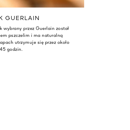
K GUERLAIN
SZ
k wybrany przez Guerlain został
em pszczelim i ma naturalną
Szklany s
apach utrzymuje się przez około
użyciu sp
45 godzin.
trwały
tworzenia 
To pra
przedłużaj