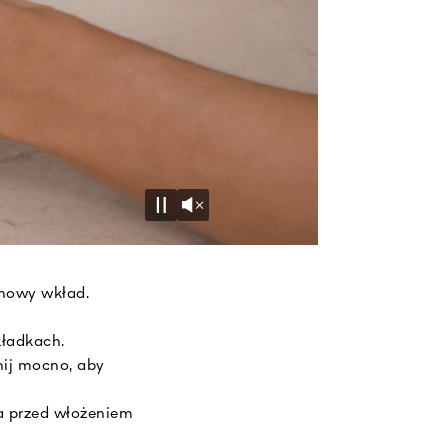
Unmute
Pause
chowy wkład.
kładkach.
nij mocno, aby
a przed włożeniem