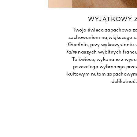
EGO
WYJĄTKOWY 
Twoja świeca zapachowa zo
zachowaniem największego sz
onany przy
Guerlain, przy wykorzystani
kła i jest
faire
naszych wybitnych francu
ison do
Te świece, wykonane z wyso
patybilny z
pszczelego wybranego przez
kultowym nutom zapachowym
delikatność
, które
tych w nich