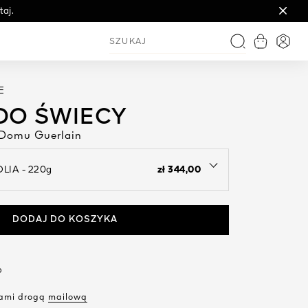
aj.
Zobacz ko
Logo
Szukaj
E
DO ŚWIECY
 Domu Guerlain
zł 344,00
LIA - 220g
nu to see the available colors / to choose a color
DODAJ DO KOSZYKA
?
 nami drogą
mailową