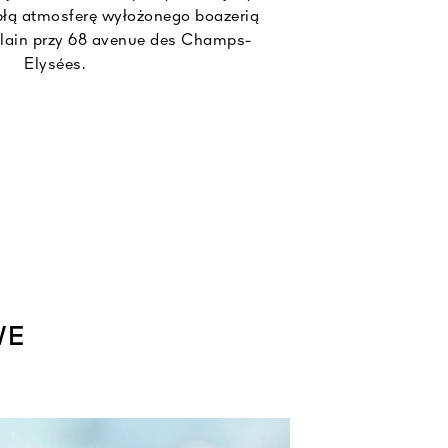
płą atmosferę wyłożonego boazerią
ain przy 68 avenue des Champs-
Elysées.
WE