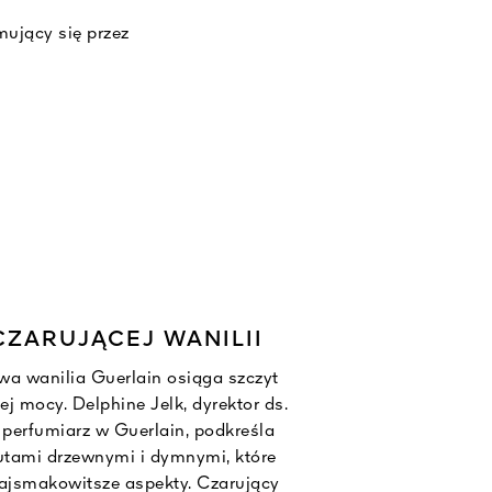
ujący się przez
ltowym nutom
rzywa sztucznego
jsza w porównaniu
ów zarządzanych w
generacją słoików.
ZARUJĄCEJ WANILII
a wanilia Guerlain osiąga szczyt
ej mocy. Delphine Jelk, dyrektor ds.
 perfumiarz w Guerlain, podkreśla
utami drzewnymi i dymnymi, które
ajsmakowitsze aspekty. Czarujący