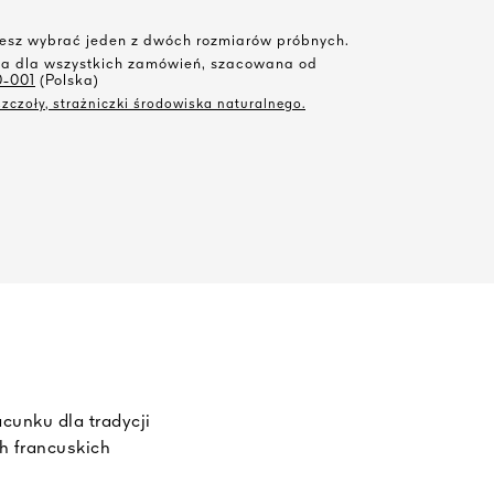
żesz wybrać jeden z dwóch rozmiarów próbnych.
ka dla wszystkich zamówień, szacowana od
0-001
(Polska)
zczoły, strażniczki środowiska naturalnego.
unku dla tradycji
h francuskich