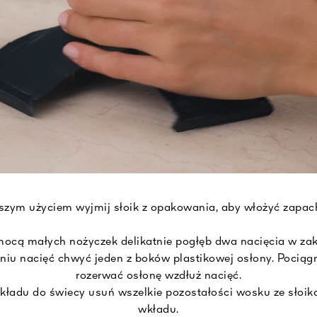
szym użyciem wyjmij słoik z opakowania, aby włożyć zapa
mocą małych nożyczek delikatnie pogłęb dwa nacięcia w za
eniu nacięć chwyć jeden z boków plastikowej osłony. Pociąg
rozerwać osłonę wzdłuż nacięć.
kładu do świecy usuń wszelkie pozostałości wosku ze słoik
wkładu.