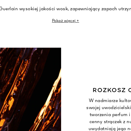
Guerlain wysokiej jakości wosk, zapewniający zapach utrzym
dzin, został wzbogacony woskiem pszczelim, nadającym ku
Pokaż więcej +
zapachowym Domu niezrównaną delikatność.
wiecy jest chroniony przez słoiczek z bardzo cienkiego two
4% z recyklingu, dzięki czemu jego waga jest o 90% mnie
anym. Wszystkie użyte materiały papierowe pochodzą z las
sposób zrównoważony.
iec L’Art & La Matière są kompatybilne wyłącznie z nową 
ROZKOSZ C
W nadmiarze kultow
swojej uwodzicielski
tworzenia perfum i
cenny strączek z n
uwydatniają jego n