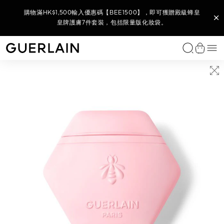
購買L’Art de Vivre家居香氛系列 - 全新香氛蠟燭底及蠟燭香調，
購買任何 Parure Gold 系列產品，即可獲贈 Parure Gold 金鑽修
購物滿HK$2,500輸入優惠碼【BEE2500】，即可獲贈御庭蘭花
(8月官網限定) 購物滿HK$1,800，輸入優惠碼【BEE1800】，即
(8月官網限定) 購物滿HK$880，輸入優惠碼【880】，即可獲贈
於官網購買全新殿級蜂皇晚間貼膚塑顏霜​，即可獲贈殿級蜂皇青
購買任何殿級蜂皇系列產品或套裝，即可獲贈殿級蜂皇再生修護
購買御庭蘭花系列產品，即可獲贈全新御庭蘭花金緻煥采精華水
購物滿HK$1,500輸入優惠碼【BEE1500】，即可獲贈殿級蜂皇
購物滿HK$3,500 輸入優惠碼【BEE3500】，尊享全單 9 折及
購買任何花草水語香氛，即可獲贈花草水語迷你香氛體驗裝
購買全新 KISSKISS 親親花漾柔霧唇膏即可獲贈限量版
即可獲贈L’ART & LA MATIÈRE 藝術沙龍 VÉTIVER FAUVE 綠野
購物滿HK$3,000 即享全單 9 折*，無需輸入優惠碼。
御庭蘭花極緻奢華全效護膚6件套裝，包括限量版化妝袋。
可獲贈御庭蘭花全效6件套裝，包括限量版夏日購物袋。
顏24K 煥采無瑕妝前底霜 5ML 及限量版旅行化妝袋。
全方位彩妝及迷你香氛5件套裝, 包括限量版化妝袋。
雙效精華7天裝及殿級蜂皇淨澈潔顏泡沫40ML。
KISSKISS 唇膏收納掛飾及 7.5ML 迷你香氛 。
皇牌護膚7件套裝，包括限量版化妝袋。
全效6件套裝，包括限量版化妝袋。
10ML 及限量版面部按摩儀。
7.5ML及金蜂飾扣。
春修復5件套裝。
香根 — 淡香精2ml及限量版藝術沙龍陶瓷薰香器。
選
Guerlain - （返回首頁）
查看購
獨家香水
女士香水
男士香水
家居香氛
我們的服務
唇部彩妝
面部底妝
眼部彩妝
經典之作
我們的服務
類別
系列
功效
GUERLAIN 護膚程序
嬌蘭專業研發
我們的服務
免費諮詢服務
尋找送禮靈感
個人化訂製
尋找完美禮物
饋贈體驗
L'Art & La Matière 藝術沙龍
L'Art & La Matière 藝術沙龍
L'Art & La Matière 藝術沙龍
Scented Diffusers 香氛擴香瓶
預約服務
唇膏
妝前底霜
眼影
Rouge G 寶石唇膏
個人化唇膏
面部精華素與精粹油
Abeille Royale 殿級蜂皇
抗衰老護理
殿級蜂皇護膚程序
Bee Lab™
預約服務
您的香氛美麗時刻
限定禮品套裝
L'Art & La Matière 藝術沙龍系列
尋找香水
訂製香水
AUTY
傾情之約
Allegoria 花草水語系列
L'Homme Idéal 完美男人
車用擴香
尋找香水
唇油和豐唇彩
粉底及遮瑕膏
睫毛液
Parure Gold
尋找粉底
面霜
Orchidée Impériale Black 御庭蘭花黑蘭
提亮護理
御庭蘭花護膚程序
Orchidarium® 蘭庭花園
尋找護膚產品
您的護膚美麗時刻
為她送上
訂製唇膏
尋找粉底
饋贈護理療程
ATIÈRE 藝術沙龍
L’ART & LA MATIÈRE 藝術沙龍
LE 殿級蜂皇
PARURE GOLD 金鑽修顏煥采柔紗氣墊粉盒
PARURE GOLD 金鑽修顏氣墊粉盒
ABEILLE ROYALE 殿級蜂皇
NOIRE 幽夜白芷
MUSC OUTREBLANC 純白麝香
墊粉盒
可替換補充式氣墊粉盒
復原蜜精華
淡香精
典藏精品
Les Légendaires 經典香水
經典男士香水
Scented Candles 香氛蠟燭
潤唇膏
彩妝粉及胭脂
眼線筆
MÉTÉORITES 幻彩流星系列
預約服務
眼唇護理
Orchidée Impériale Gold Nobile 御庭蘭花金緻煥采
浮腫及黑眼圈
您的彩妝美麗時刻
為他送上
尋找護理療程
藝術及送禮
所有個人化訂製服務
Les Privilèges 臻稀典藏
Mon Guerlain 我的嬌蘭
Habit Rouge 紅衣騎士
唇筆
眉部彩妝
爽膚水與精華盈露
Orchidée Impériale 御庭蘭花
保濕護理
度身精選禮物
查看全部
訂製香氛
Les Colognes 調香師古龍水
Les Colognes 調香師古龍水
唇部底霜
卸妝與潔面護理
Orchidée Impériale Brightening 御庭蘭花亮白
防曬護理
查看全部
La Petite Robe Noire 法式黑裙
Absolus Allegoria 花草水語純香系列
面膜
查看全部
查看全部
查看全部
Shalimar 一千零一夜
頭髮護理