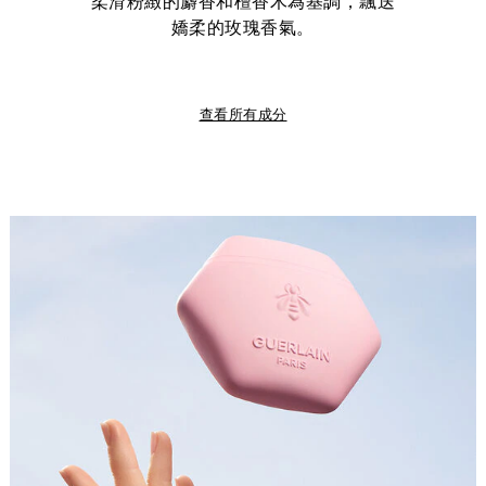
柔滑粉緻的麝香和檀香木為基調，飄送
嬌柔的玫瑰香氣。
查看所有成分