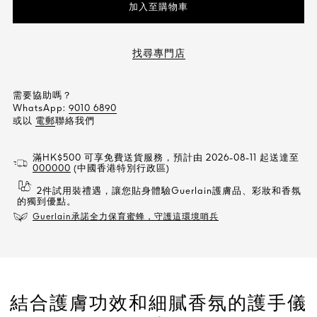
加入至購物車
找尋專門店
需要協助嗎？
WhatsApp:
9010 6890
或以
電郵
聯絡我們
滿HK$500 可享免費送貨服務，預計由 2026-08-11 起送達至
000000
(中國香港特別行政區)
2件試用裝禮遇，讓您貼身體驗Guerlain護膚品、彩妝和香氛
的獨到優點。
Guerlain承諾全力保育蜜蜂，守護這環境哨兵
結合護膚功效和細膩香氛的護手儀