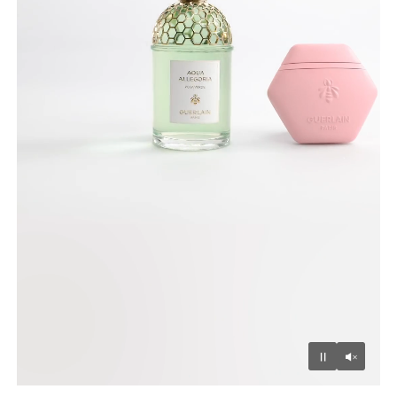
Unmu
Pause