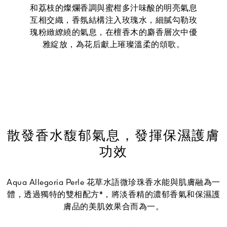
和荔枝的燦爛香調與蜜柑多汁味酸的明亮氣息
互相交織，香氛結構注入玫瑰水，細膩勾勒玫
瑰粉緻繚繞的氣息，在檀香木的麝香層次中優
雅綻放，為花后獻上璀璨溫柔的頌歌。
散發香水馥郁氣息，發揮保濕護膚
功效
Aqua Allegoria Perle 花草水語微珍珠香水能與肌膚融為一
體，透過獨特的雙相配方*，將淡香精的濃郁香氣和保濕護
膚品的美肌效果合而為一。