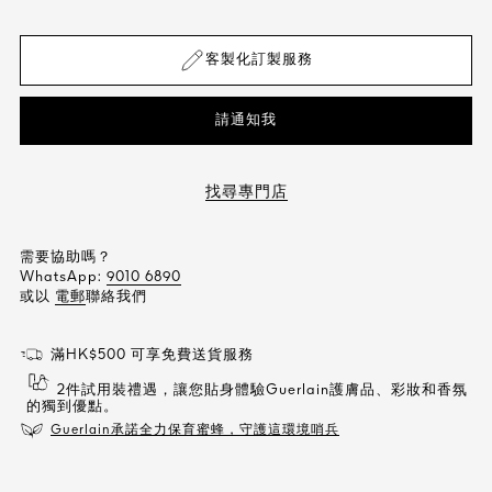
客製化訂製服務
請通知我
找尋專門店
需要協助嗎？
WhatsApp:
9010 6890
或以
電郵
聯絡我們
滿HK$500 可享免費送貨服務
2件試用裝禮遇，讓您貼身體驗Guerlain護膚品、彩妝和香氛
的獨到優點。
Guerlain承諾全力保育蜜蜂，守護這環境哨兵