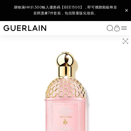
購買L’Art de Vivre家居香氛系列 - 全新香氛蠟燭底及蠟燭香調，
購買任何 Parure Gold 系列產品，即可獲贈 Parure Gold 金鑽修
購物滿HK$2,500輸入優惠碼【BEE2500】，即可獲贈御庭蘭花
(8月官網限定) 購物滿HK$1,800，輸入優惠碼【BEE1800】，即
(8月官網限定) 購物滿HK$880，輸入優惠碼【880】，即可獲贈
於官網購買全新殿級蜂皇晚間貼膚塑顏霜​，即可獲贈殿級蜂皇青
購買任何殿級蜂皇系列產品或套裝，即可獲贈殿級蜂皇再生修護
購買御庭蘭花系列產品，即可獲贈全新御庭蘭花金緻煥采精華水
購物滿HK$1,500輸入優惠碼【BEE1500】，即可獲贈殿級蜂皇
購物滿HK$3,500 輸入優惠碼【BEE3500】，尊享全單 9 折及
購買任何花草水語香氛，即可獲贈花草水語迷你香氛體驗裝
購買全新 KISSKISS 親親花漾柔霧唇膏即可獲贈限量版
即可獲贈L’ART & LA MATIÈRE 藝術沙龍 VÉTIVER FAUVE 綠野
購物滿HK$3,000 即享全單 9 折*，無需輸入優惠碼。
御庭蘭花極緻奢華全效護膚6件套裝，包括限量版化妝袋。
可獲贈御庭蘭花全效6件套裝，包括限量版夏日購物袋。
顏24K 煥采無瑕妝前底霜 5ML 及限量版旅行化妝袋。
全方位彩妝及迷你香氛5件套裝, 包括限量版化妝袋。
雙效精華7天裝及殿級蜂皇淨澈潔顏泡沫40ML。
KISSKISS 唇膏收納掛飾及 7.5ML 迷你香氛 。
皇牌護膚7件套裝，包括限量版化妝袋。
全效6件套裝，包括限量版化妝袋。
10ML 及限量版面部按摩儀。
7.5ML及金蜂飾扣。
春修復5件套裝。
香根 — 淡香精2ml及限量版藝術沙龍陶瓷薰香器。
選
Guerlain - （返回首頁）
查看購
獨家香水
女士香水
男士香水
家居香氛
我們的服務
唇部彩妝
面部底妝
眼部彩妝
經典之作
我們的服務
類別
系列
功效
GUERLAIN 護膚程序
嬌蘭專業研發
我們的服務
免費諮詢服務
尋找送禮靈感
個人化訂製
尋找完美禮物
饋贈體驗
L'Art & La Matière 藝術沙龍
L'Art & La Matière 藝術沙龍
L'Art & La Matière 藝術沙龍
Scented Diffusers 香氛擴香瓶
您的香氛美麗時刻
唇膏
妝前底霜
眼影
Rouge G 寶石唇膏
個人化唇膏
面部精華素與精粹油
Abeille Royale 殿級蜂皇
抗衰老護理
殿級蜂皇護膚程序
Bee Lab™
預約服務
您的香氛美麗時刻
限定禮品套裝
L'Art & La Matière 藝術沙龍系列
尋找香水
訂製香水
AUTY
傾情之約
Allegoria 花草水語系列
L'Homme Idéal 完美男人
車用擴香
唇油和豐唇彩
粉底及遮瑕膏
睫毛液
Parure Gold
尋找粉底
面霜
Orchidée Impériale Black 御庭蘭花黑蘭
提亮護理
御庭蘭花護膚程序
Orchidarium® 蘭庭花園
尋找護膚產品
您的護膚美麗時刻
為她送上
訂製唇膏
尋找粉底
饋贈護理療程
ATIÈRE 藝術沙龍
L’ART & LA MATIÈRE 藝術沙龍
LE 殿級蜂皇
PARURE GOLD 金鑽修顏煥采柔紗氣墊粉盒
PARURE GOLD 金鑽修顏氣墊粉盒
ABEILLE ROYALE 殿級蜂皇
NOIRE 幽夜白芷
MUSC OUTREBLANC 純白麝香
墊粉盒
可替換補充式氣墊粉盒
復原蜜精華
淡香精
典藏精品
Les Légendaires 經典香水
經典男士香水
Scented Candles 香氛蠟燭
潤唇膏
彩妝粉及胭脂
眼線筆
MÉTÉORITES 幻彩流星系列
預約服務
眼唇護理
Orchidée Impériale Gold Nobile 御庭蘭花金緻煥采
浮腫及黑眼圈
您的彩妝美麗時刻
為他送上
尋找護理療程
藝術及送禮
所有個人化訂製服務
Les Privilèges 臻稀典藏
Mon Guerlain 我的嬌蘭
Habit Rouge 紅衣騎士
唇筆
眉部彩妝
爽膚水與精華盈露
Orchidée Impériale 御庭蘭花
保濕護理
度身精選禮物
查看全部
訂製香氛
Les Colognes 調香師古龍水
Les Colognes 調香師古龍水
唇部底霜
卸妝與潔面護理
Orchidée Impériale Brightening 御庭蘭花亮白
防曬護理
查看全部
La Petite Robe Noire 法式黑裙
Absolus Allegoria 花草水語純香系列
面膜
查看全部
查看全部
查看全部
Shalimar 一千零一夜
頭髮護理