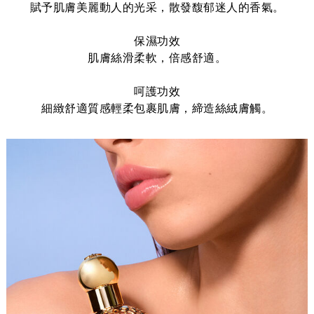
賦予肌膚美麗動人的光采，散發馥郁迷人的香氣。
保濕功效
肌膚絲滑柔軟，倍感舒適。
呵護功效
細緻舒適質感輕柔包裹肌膚，締造絲絨膚觸。