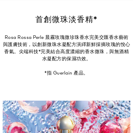
首創微珠淡香精*
Rosa Rossa Perle 晨霧玫瑰微珍珠香水完美交匯香水藝術
與護膚技術，以創新微珠水凝配方演繹新鮮採摘玫瑰的悅心
香氣。尖端科技*完美結合高度濃縮的香水微珠，與無酒精
水凝配方的保濕功效。
*指 Guerlain 產品。