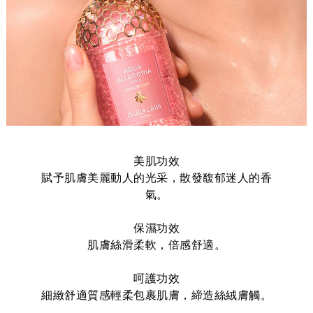
美肌功效
賦予肌膚美麗動人的光采，散發馥郁迷人的香
氣。
保濕功效
肌膚絲滑柔軟，倍感舒適。
呵護功效
細緻舒適質感輕柔包裹肌膚，締造絲絨膚觸。