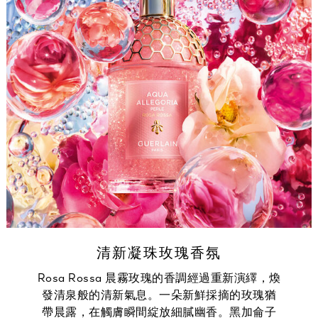
清新凝珠玫瑰香氛
Rosa Rossa 晨霧玫瑰的香調經過重新演繹，煥
發清泉般的清新氣息。一朵新鮮採摘的玫瑰猶
帶晨露，在觸膚瞬間綻放細膩幽香。黑加侖子