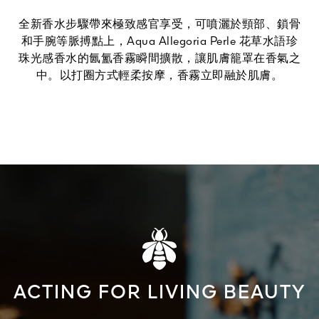
全新香水步驟帶來極致感官享受，可噴灑於頸部、鎖骨
和手腕等脈搏點上，Aqua Allegoria Perle 花草水語珍
珠光感香水的氤氳香霧瞬間擴散，讓肌膚籠罩在香氣之
中。以打圈方式輕柔按摩，香霧立即融於肌膚。
ACTING FOR LIVING BEAUTY