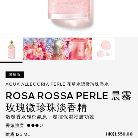
查看全部
身體護理
查看全部
查看全部
限量版
AQUA ALLEGORIA PERLE 花草水語微珍珠香水
ROSA ROSSA PERLE 晨霧
玫瑰微珍珠淡香精
散發香水馥郁氣息，發揮保濕護膚功效
香氛強度
high
HK$1,550.00
噴霧 125 ML