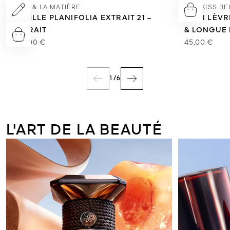
L'ART & LA MATIÈRE
KISSKISS B
VANILLE PLANIFOLIA EXTRAIT 21 –
SOIN LÈV
EXTRAIT
& LONGUE
550,00 €
45,00 €
1
/
6
L'ART DE LA BEAUTÉ