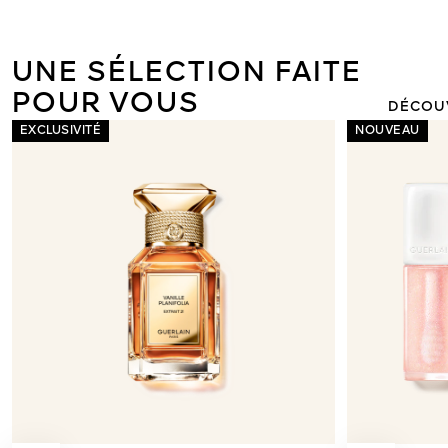
ORCHIDÉE I
LA NOUVEL
LÉGÈRE DE 
UNE SÉLECTION FAITE
POUR VOUS
DÉCOU
EXCLUSIVITÉ
NOUVEAU