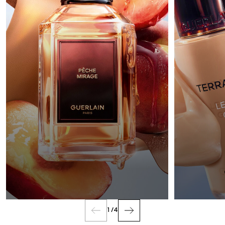
PARFUM
1
/
4